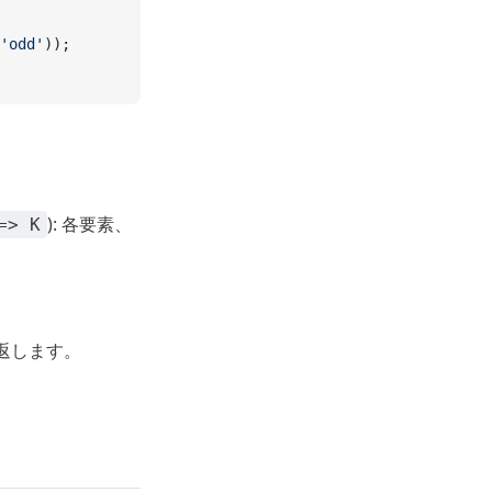
'odd'
));
): 各要素、
=> K
返します。