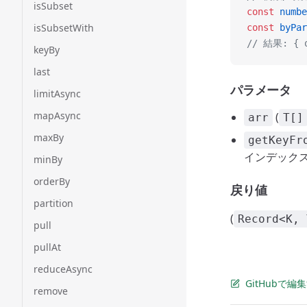
isSubset
const
 numbe
isSubsetWith
const
 byPar
// 結果: { o
keyBy
last
パラメータ
limitAsync
mapAsync
(
arr
T[]
maxBy
getKeyFr
インデック
minBy
orderBy
戻り値
partition
(
Record<K, 
pull
pullAt
reduceAsync
GitHubで編
remove