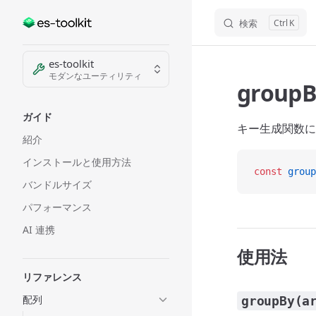
検索
K
Skip to content
Sidebar Navigation
es-toolkit
モダンなユーティリティ
groupB
ガイド
キー生成関数に
紹介
インストールと使用方法
const
 group
バンドルサイズ
パフォーマンス
AI 連携
使用法
リファレンス
配列
groupBy(a