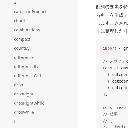
at
配列の要素を
cartesianProduct
らキーを生成す
chunk
します。返され
combinations
別に整理したり
compact
countBy
import
 { gr
difference
// オブジ
differenceBy
const
 items
  { categor
differenceWith
  { categor
drop
  { categor
dropRight
];
dropRightWhile
const
 resul
dropWhile
// 結果:
// {
fill
//   fruit: