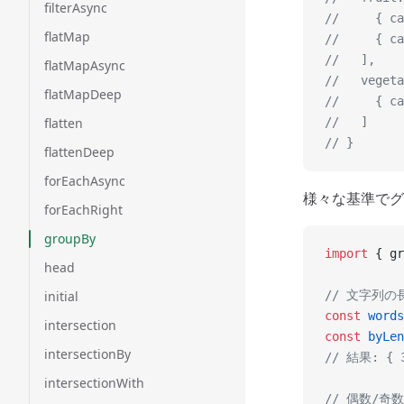
filterAsync
//     { ca
flatMap
//     { ca
//   ],
flatMapAsync
//   vegeta
flatMapDeep
//     { ca
flatten
//   ]
// }
flattenDeep
forEachAsync
様々な基準でグ
forEachRight
groupBy
import
 { gr
head
initial
// 文字列
const
 words
intersection
const
 byLen
intersectionBy
// 結果: { 3
intersectionWith
// 偶数/