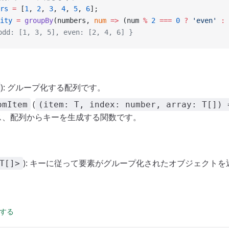
rs
 =
 [
1
, 
2
, 
3
, 
4
, 
5
, 
6
];
ity
 =
 groupBy
(numbers, 
num
 =>
 (num 
%
 2
 ===
 0
 ?
 'even'
 :
 
dd: [1, 3, 5], even: [2, 4, 6] }
): グループ化する配列です。
(
omItem
(item: T, index: number, array: T[]) 
ス、配列からキーを生成する関数です。
): キーに従って要素がグループ化されたオブジェクトを
T[]>
集する