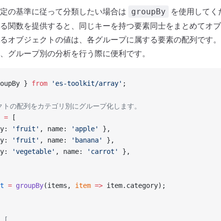
特定の基準に従って分類したい場合は
を使用してく
groupBy
る関数を提供すると、同じキーを持つ要素同士をまとめてオブ
るオブジェクトの値は、各グループに属する要素の配列です。
、グループ別の分析を行う際に便利です。
oupBy } 
from
 'es-toolkit/array'
;
ェクトの配列をカテゴリ別にグループ化します。
 =
 [
y: 
'fruit'
, name: 
'apple'
 },
y: 
'fruit'
, name: 
'banana'
 },
y: 
'vegetable'
, name: 
'carrot'
 },
t
 =
 groupBy
(items, 
item
 =>
 item.category);
 [