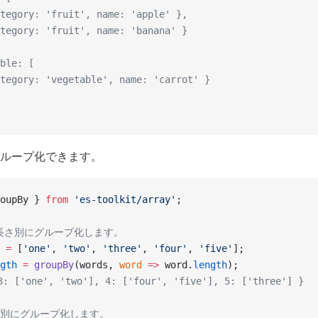
tegory: 'fruit', name: 'apple' },
tegory: 'fruit', name: 'banana' }
ble: [
tegory: 'vegetable', name: 'carrot' }
ループ化できます。
oupBy } 
from
 'es-toolkit/array'
;
の長さ別にグループ化します。
 =
 [
'one'
, 
'two'
, 
'three'
, 
'four'
, 
'five'
];
gth
 =
 groupBy
(words, 
word
 =>
 word.
length
);
: ['one', 'two'], 4: ['four', 'five'], 5: ['three'] }
奇数別にグループ化します。