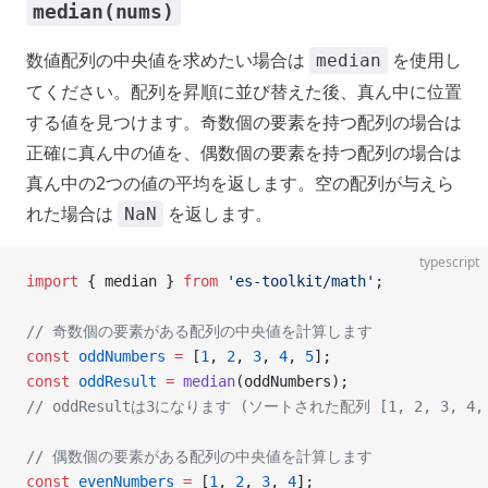
median(nums)
数値配列の中央値を求めたい場合は
を使用し
median
てください。配列を昇順に並び替えた後、真ん中に位置
する値を見つけます。奇数個の要素を持つ配列の場合は
正確に真ん中の値を、偶数個の要素を持つ配列の場合は
真ん中の2つの値の平均を返します。空の配列が与えら
れた場合は
を返します。
NaN
typescript
import
 { median } 
from
 'es-toolkit/math'
;
// 奇数個の要素がある配列の中央値を計算します
const
 oddNumbers
 =
 [
1
, 
2
, 
3
, 
4
, 
5
];
const
 oddResult
 =
 median
(oddNumbers);
// oddResultは3になります (ソートされた配列 [1, 2, 3, 4
// 偶数個の要素がある配列の中央値を計算します
const
 evenNumbers
 =
 [
1
, 
2
, 
3
, 
4
];