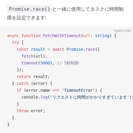
と一緒に使用してタスクに時間制
Promise.race()
限を設定できます:
typescript
async
 function
 fetchWithTimeout
(
url
:
 string
) {
  try
 {
    const
 result
 =
 await
 Promise
.
race
([
      fetch
(url),
      timeout
(
5000
), 
// 5秒制限
    ]);
    return
 result;
  } 
catch
 (error) {
    if
 (error.name 
===
 'TimeoutError'
) {
      console.
log
(
'リクエストに時間がかかりすぎています'
)
    }
    throw
 error;
  }
}