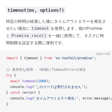
timeout(ms, options?)
特定の時間が経過した後にタイムアウトエラーを発生さ
せたい場合に
を使用します。他のPromise
timeout
と
を一緒に使用して、タスクに時
Promise.race()
間制限を設定する際に便利です。
typescript
import
 { timeout } 
from
 'es-toolkit/promise'
;
// 基本的な使用 - 1秒後にTimeoutErrorが発生
try
 {
  await
 timeout
(
1000
);
  console.
log
(
'このコードは実行されません'
);
} 
catch
 (error) {
  console.
log
(
'タイムアウトエラー発生:'
, error.message)
}