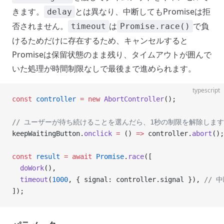
きます。
とは異なり、中断してもPromiseは拒
delay
否されません。
は
で負
timeout
Promise.race()
けるためだけに存在するため、キャンセルすると
Promiseは保留状態のまま残り、タイムアウトが囲んで
いた処理が時間制限なしで最後まで進められます。
typescript
const
 controller
 =
 new
 AbortController
();
// ユーザーが待ち続けることを選んだら、1秒の制限を解除しま
keepWaitingButton.
onclick
 =
 () 
=>
 controller.
abort
();
const
 result
 =
 await
 Promise
.
race
([
  doWork
(),
  timeout
(
1000
, { signal: controller.signal }), 
// 
]);