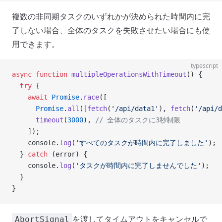
複数の非同期タスクのいずれかが決められた時間内に完
了しない場合、全体のタスクを失敗させたい場合にも使
用できます。
typescript
async
 function
 multipleOperationsWithTimeout
() {
  try
 {
    await
 Promise
.
race
([
      Promise
.
all
([
fetch
(
'/api/data1'
), 
fetch
(
'/api/d
      timeout
(
3000
), 
// 全体のタスクに3秒制限
    ]);
    console.
log
(
'すべてのタスクが時間内に完了しました'
);
  } 
catch
 (error) {
    console.
log
(
'タスクが時間内に完了しませんでした'
);
  }
}
を渡してタイムアウトをキャンセルで
AbortSignal