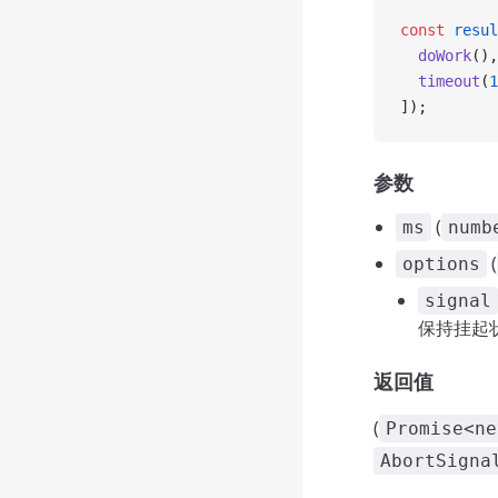
const
 resul
  doWork
(),
  timeout
(
1
]);
参数
(
ms
numb
(
options
signal
保持挂起
返回值
(
Promise<ne
AbortSigna