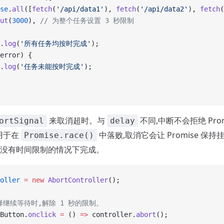
se
.
all
([
fetch
(
'/api/data1'
), 
fetch
(
'/api/data2'
), 
fetch
(
ut
(
3000
), 
// 为整个任务设置 3 秒限制
.
log
(
'所有任务均按时完成'
);
error) {
.
log
(
'任务未能按时完成'
);
来取消超时。与
不同,中断不会拒绝 Pro
ortSignal
delay
用于在
中落败,取消它会让 Promise 保
Promise.race()
没有时间限制的情况下完成。
oller
 =
 new
 AbortController
();
择继续等待时,解除 1 秒的限制。
Button.
onclick
 =
 () 
=>
 controller.
abort
();