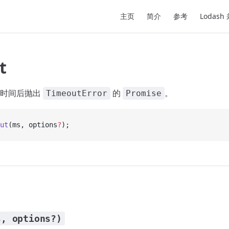
Main Navigation
主页
简介
参考
Lodash
t
定时间后抛出
的
。
TimeoutError
Promise
ut
(ms, options
?
);
s, options?)