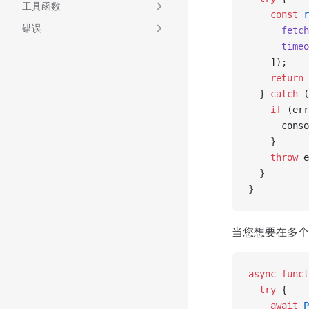
工具函数
    const
 r
错误
      fetch
      timeo
    ]);
    return
 
  } 
catch
 (
    if
 (err
      conso
    }
    throw
 e
  }
}
当您想要在多个
async
 funct
  try
 {
    await
 P