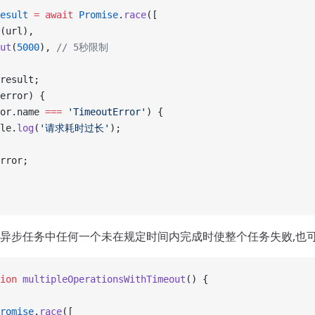
esult
 =
 await
 Promise
.
race
([
(url),
ut
(
5000
), 
// 5秒限制
result;
error) {
or.name 
===
 'TimeoutError'
) {
le.
log
(
'请求耗时过长'
);
rror;
异步任务中任何一个未在规定时间内完成时使整个任务失败,也
ion
 multipleOperationsWithTimeout
() {
romise
.
race
([