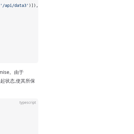
'/api/data3'
)]),
mise。由于
持挂起状态,使其所保
typescript