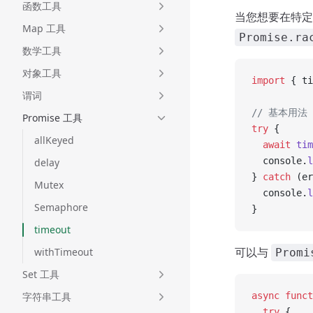
函数工具
当您想要在特定
Map 工具
Promise.ra
数学工具
对象工具
import
 { ti
谓词
// 基本用法 -
Promise 工具
try
 {
allKeyed
  await
 tim
  console.
l
delay
} 
catch
 (er
Mutex
  console.
l
Semaphore
}
timeout
可以与
withTimeout
Promi
Set 工具
字符串工具
async
 funct
  try
 {