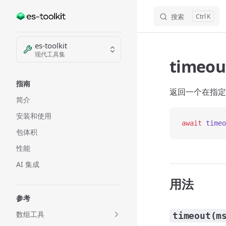
搜索
K
Skip to content
Sidebar Navigation
es-toolkit
现代工具集
timeou
指南
返回一个在指
简介
安装和使用
await
 timeo
包体积
性能
AI 集成
用法
参考
数组工具
timeout(m