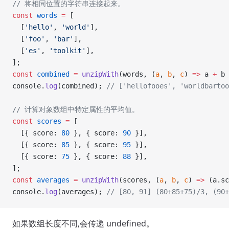
// 将相同位置的字符串连接起来。
const
 words
 =
 [
  [
'hello'
, 
'world'
],
  [
'foo'
, 
'bar'
],
  [
'es'
, 
'toolkit'
],
];
const
 combined
 =
 unzipWith
(words, (
a
, 
b
, 
c
) 
=>
 a 
+
 b 
console.
log
(combined); 
// ['hellofooes', 'worldbartoo
// 计算对象数组中特定属性的平均值。
const
 scores
 =
 [
  [{ score: 
80
 }, { score: 
90
 }],
  [{ score: 
85
 }, { score: 
95
 }],
  [{ score: 
75
 }, { score: 
88
 }],
];
const
 averages
 =
 unzipWith
(scores, (
a
, 
b
, 
c
) 
=>
 (a.sc
console.
log
(averages); 
// [80, 91] (80+85+75)/3, (90+
如果数组长度不同,会传递 undefined。