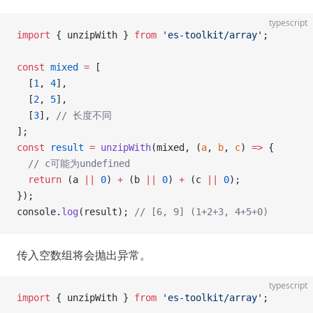
typescript
import
 { unzipWith } 
from
 'es-toolkit/array'
;
const
 mixed
 =
 [
  [
1
, 
4
],
  [
2
, 
5
],
  [
3
], 
// 长度不同
];
const
 result
 =
 unzipWith
(mixed, (
a
, 
b
, 
c
) 
=>
 {
  // c可能为undefined
  return
 (a 
||
 0
) 
+
 (b 
||
 0
) 
+
 (c 
||
 0
);
});
console.
log
(result); 
// [6, 9] (1+2+3, 4+5+0)
传入空数组将会抛出异常。
typescript
import
 { unzipWith } 
from
 'es-toolkit/array'
;