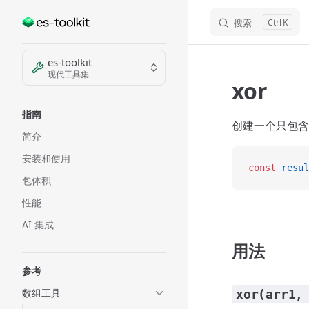
搜索
K
Skip to content
Sidebar Navigation
es-toolkit
现代工具集
xor
指南
创建一个只包含
简介
安装和使用
const
 resul
包体积
性能
AI 集成
用法
参考
数组工具
xor(arr1,