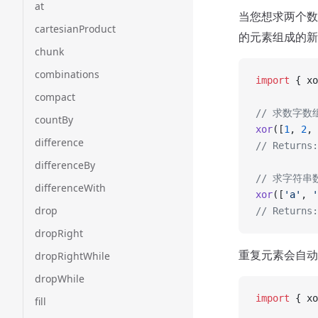
at
当您想求两个数
cartesianProduct
的元素组成的新
chunk
combinations
import
 { xo
compact
// 求数字
countBy
xor
([
1
, 
2
, 
difference
// Returns:
differenceBy
// 求字符
differenceWith
xor
([
'a'
, 
'
drop
// Returns:
dropRight
重复元素会自动
dropRightWhile
dropWhile
import
 { xo
fill