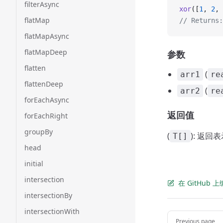
filterAsync
xor
([
1
, 
2
, 
flatMap
// Returns:
flatMapAsync
flatMapDeep
参数
flatten
(
arr1
re
flattenDeep
(
arr2
re
forEachAsync
返回值
forEachRight
groupBy
(
): 返
T[]
head
initial
intersection
在 GitHub
intersectionBy
intersectionWith
Pager
Previous page