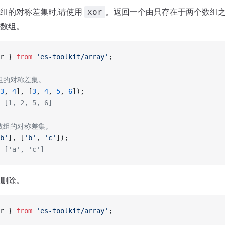
组的对称差集时,请使用
。返回一个由只存在于两个数组
xor
数组。
r } 
from
 'es-toolkit/array'
;
数组的对称差集。
3
, 
4
], [
3
, 
4
, 
5
, 
6
]);
 [1, 2, 5, 6]
串数组的对称差集。
b'
], [
'b'
, 
'c'
]);
 ['a', 'c']
删除。
r } 
from
 'es-toolkit/array'
;