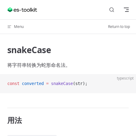
Skip to content
Menu
Return to top
snakeCase
将字符串转换为蛇形命名法。
typescript
const
 converted
 =
 snakeCase
(str);
用法