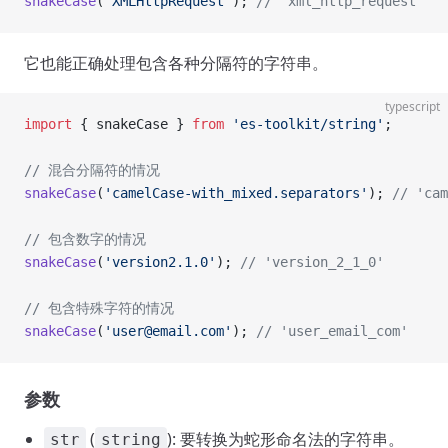
snakeCase
(
'XMLHttpRequest'
); 
// 'xml_http_request'
它也能正确处理包含各种分隔符的字符串。
typescript
import
 { snakeCase } 
from
 'es-toolkit/string'
;
// 混合分隔符的情况
snakeCase
(
'camelCase-with_mixed.separators'
); 
// 'cam
// 包含数字的情况
snakeCase
(
'version2.1.0'
); 
// 'version_2_1_0'
// 包含特殊字符的情况
snakeCase
(
'user@email.com'
); 
// 'user_email_com'
参数
(
): 要转换为蛇形命名法的字符串。
str
string