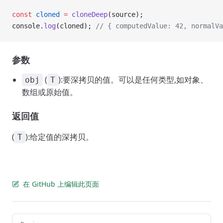
const
 cloned
 =
 cloneDeep
(source);
console.
log
(cloned); 
// { computedValue: 42, normalVa
参数
(
):要深拷贝的值。可以是任何类型,如对象、
obj
T
数组或原始值。
返回值
(
):给定值的深拷贝。
T
在 GitHub 上编辑此页面
Pager