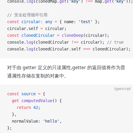
console.
log
(clonedMap.
get
(
'key'
) 
!==
 map.
get
(
'key'
));
// 安全处理循环引用
const
 circular
:
 any
 =
 { name: 
'test'
 };
circular.self 
=
 circular;
const
 clonedCircular
 =
 cloneDeep
(circular);
console.
log
(clonedCircular 
!==
 circular); 
// true
console.
log
(clonedCircular.self 
===
 clonedCircular); 
对于由 getter 定义的只读属性,getter 的返回值将作为普
通属性存储在复制的对象中。
typescript
const
 source
 =
 {
  get
 computedValue
() {
    return
 42
;
  },
  normalValue: 
'hello'
,
};