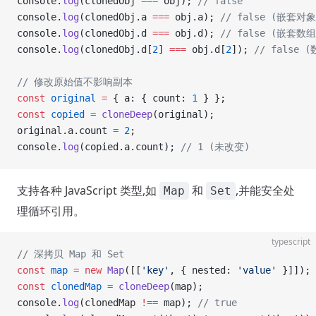
console.
log
(clonedObj 
===
 obj); 
// false
console.
log
(clonedObj.a 
===
 obj.a); 
// false (嵌套
console.
log
(clonedObj.d 
===
 obj.d); 
// false (嵌套
console.
log
(clonedObj.d[
2
] 
===
 obj.d[
2
]); 
// false
// 修改原始值不影响副本
const
 original
 =
 { a: { count: 
1
 } };
const
 copied
 =
 cloneDeep
(original);
original.a.count 
=
 2
;
console.
log
(copied.a.count); 
// 1 (未改变)
支持各种 JavaScript 类型,如
和
,并能安全处
Map
Set
理循环引用。
typescript
// 深拷贝 Map 和 Set
const
 map
 =
 new
 Map
([[
'key'
, { nested: 
'value'
 }]]);
const
 clonedMap
 =
 cloneDeep
(map);
console.
log
(clonedMap 
!==
 map); 
// true