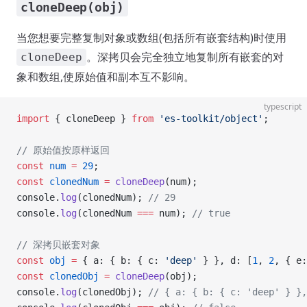
cloneDeep(obj)
当您想要完整复制对象或数组(包括所有嵌套结构)时使用
。深拷贝会完全独立地复制所有嵌套的对
cloneDeep
象和数组,使原始值和副本互不影响。
typescript
import
 { cloneDeep } 
from
 'es-toolkit/object'
;
// 原始值按原样返回
const
 num
 =
 29
;
const
 clonedNum
 =
 cloneDeep
(num);
console.
log
(clonedNum); 
// 29
console.
log
(clonedNum 
===
 num); 
// true
// 深拷贝嵌套对象
const
 obj
 =
 { a: { b: { c: 
'deep'
 } }, d: [
1
, 
2
, { e:
const
 clonedObj
 =
 cloneDeep
(obj);
console.
log
(clonedObj); 
// { a: { b: { c: 'deep' } },