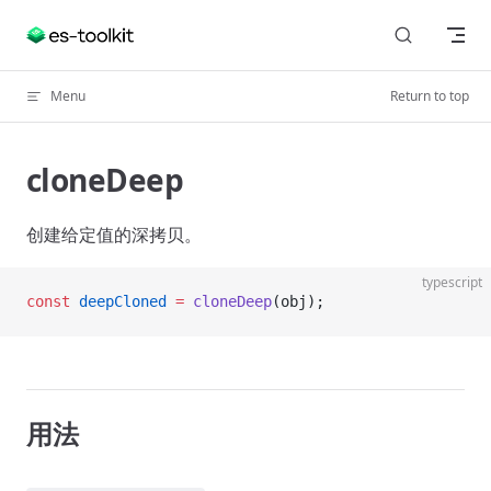
Skip to content
Menu
Return to top
cloneDeep
创建给定值的深拷贝。
typescript
const
 deepCloned
 =
 cloneDeep
(obj);
用法