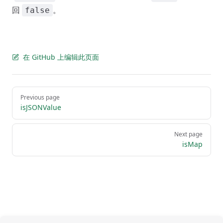
回
。
false
在 GitHub 上编辑此页面
Pager
Previous page
isJSONValue
Next page
isMap