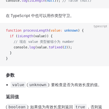
console.
log
(
isLength
(
null
)); 
// false (null)
在 TypeScript 中也可以用作类型守卫。
typescript
function
 processLength
(
value
:
 unknown
) {
  if
 (
isLength
(value)) {
    // 现在 value 类型被缩小为 number
    console.
log
(value.
toFixed
(
2
));
  }
}
参数
(
): 要检查是否为有效长度的值。
value
unknown
返回值
(
): 如果值为有效长度则返回
，否则返
boolean
true