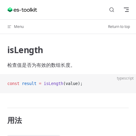
Skip to content
Menu
Return to top
isLength
检查值是否为有效的数组长度。
typescript
const
 result
 =
 isLength
(value);
用法