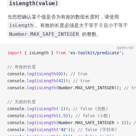
isLength(value)
当您想确认某个值是否为有效的数组长度时，请使用
。有效的长度必须是大于等于 0 且小于等于
isLength
的整数。
Number.MAX_SAFE_INTEGER
typescript
import
 { isLength } 
from
 'es-toolkit/predicate'
;
// 有效的长度
console.
log
(
isLength
(
0
)); 
// true
console.
log
(
isLength
(
42
)); 
// true
console.
log
(
isLength
(Number.MAX_SAFE_INTEGER)); 
// tr
// 无效的长度
console.
log
(
isLength
(
-
1
)); 
// false (负数)
console.
log
(
isLength
(
1.5
)); 
// false (小数)
console.
log
(
isLength
(Number.MAX_SAFE_INTEGER 
+
 1
)); 
console.
log
(
isLength
(
'42'
)); 
// false (字符串)