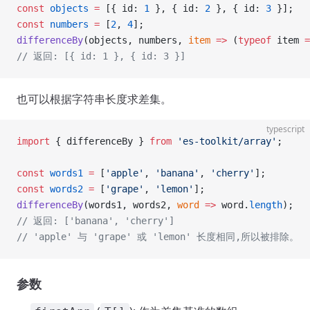
const
 objects
 =
 [{ id: 
1
 }, { id: 
2
 }, { id: 
3
 }];
const
 numbers
 =
 [
2
, 
4
];
differenceBy
(objects, numbers, 
item
 =>
 (
typeof
 item 
=
// 返回: [{ id: 1 }, { id: 3 }]
也可以根据字符串长度求差集。
typescript
import
 { differenceBy } 
from
 'es-toolkit/array'
;
const
 words1
 =
 [
'apple'
, 
'banana'
, 
'cherry'
];
const
 words2
 =
 [
'grape'
, 
'lemon'
];
differenceBy
(words1, words2, 
word
 =>
 word.
length
);
// 返回: ['banana', 'cherry']
// 'apple' 与 'grape' 或 'lemon' 长度相同,所以被排除。
参数