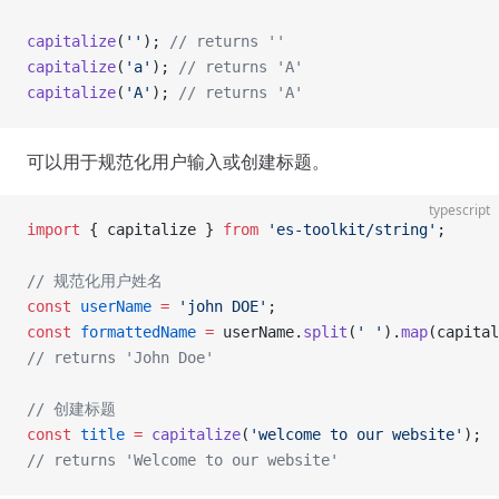
capitalize
(
''
); 
// returns ''
capitalize
(
'a'
); 
// returns 'A'
capitalize
(
'A'
); 
// returns 'A'
可以用于规范化用户输入或创建标题。
typescript
import
 { capitalize } 
from
 'es-toolkit/string'
;
// 规范化用户姓名
const
 userName
 =
 'john DOE'
;
const
 formattedName
 =
 userName.
split
(
' '
).
map
(capital
// returns 'John Doe'
// 创建标题
const
 title
 =
 capitalize
(
'welcome to our website'
);
// returns 'Welcome to our website'