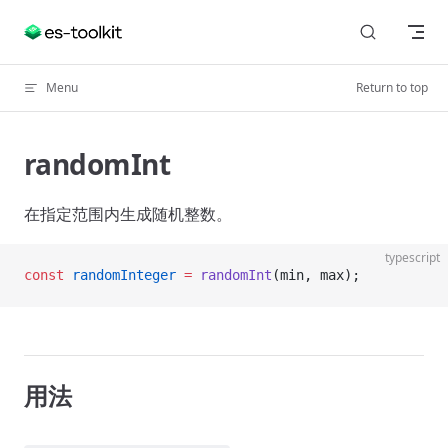
Skip to content
Menu
Return to top
randomInt
在指定范围内生成随机整数。
typescript
const
 randomInteger
 =
 randomInt
(min, max);
用法