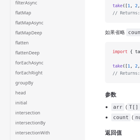
filterAsync
take
([
1
, 
2
,
flatMap
// Returns:
flatMapAsync
如果省略
cou
flatMapDeep
flatten
import
 { ta
flattenDeep
forEachAsync
take
([
1
, 
2
,
forEachRight
// Returns:
groupBy
head
参数
initial
(
arr
T[]
intersection
(
count
n
intersectionBy
返回值
intersectionWith