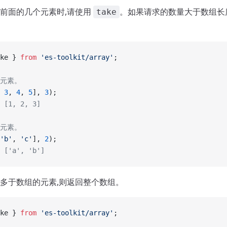
前面的几个元素时,请使用
。如果请求的数量大于数组长
take
ke } 
from
 'es-toolkit/array'
;
个元素。
 
3
, 
4
, 
5
], 
3
);
 [1, 2, 3]
个元素。
'b'
, 
'c'
], 
2
);
 ['a', 'b']
多于数组的元素,则返回整个数组。
ke } 
from
 'es-toolkit/array'
;