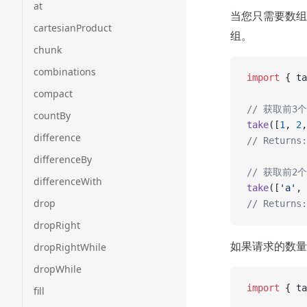
at
当您只需要数组
cartesianProduct
组。
chunk
combinations
import
 { ta
compact
// 获取前3
countBy
take
([
1
, 
2
,
difference
// Returns:
differenceBy
// 获取前2
differenceWith
take
([
'a'
, 
drop
// Returns:
dropRight
如果请求的数量
dropRightWhile
dropWhile
import
 { ta
fill