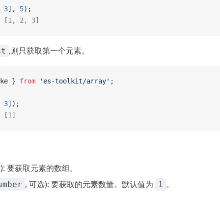
 
3
], 
5
);
 [1, 2, 3]
,则只获取第一个元素。
nt
ke } 
from
 'es-toolkit/array'
;
 
3
]);
 [1]
): 要获取元素的数组。
, 可选): 要获取的元素数量。默认值为
。
umber
1