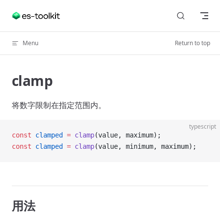
Skip to content
Menu
Return to top
clamp
将数字限制在指定范围内。
typescript
const
 clamped
 =
 clamp
(value, maximum);
const
 clamped
 =
 clamp
(value, minimum, maximum);
用法