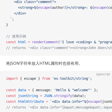
    <div class="comment">
      <strong>${
escape
(
author
)
}</strong>: ${
escape
(
co
    </div>
  `
;
}
// 使用示例
const
 html
 =
 renderComment
(
'I love <coding> & "progra
// returns '<div class="comment"><strong>John Doe</st
将JSON字符串放入HTML属性时也很有用。
typescript
import
 { escape } 
from
 'es-toolkit/string'
;
const
 data
 =
 { message: 
'Hello & "welcome"'
 };
const
 jsonString
 =
 JSON
.
stringify
(data);
const
 htmlAttribute
 =
 `<div data-info="${
escape
(
jsonS
// returns '<div data-info="{&quot;message&quot;:&quo