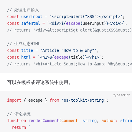
// 处理用户输入
const
 userInput
 =
 '<script>alert("XSS")</script>'
;
const
 safeHtml
 =
 `<div>${
escape
(
userInput
)
}</div>`
;
// returns '<div>&lt;script&gt;alert(&quot;XSS&quot;)
// 生成动态HTML
const
 title
 =
 'Article "How to & Why"'
;
const
 html
 =
 `<h1>${
escape
(
title
)
}</h1>`
;
// returns '<h1>Article &quot;How to &amp; Why&quot;<
可以在模板或评论系统中使用。
typescript
import
 { escape } 
from
 'es-toolkit/string'
;
// 评论系统
function
 renderComment
(
comment
:
 string
, 
author
:
 strin
  return
 `