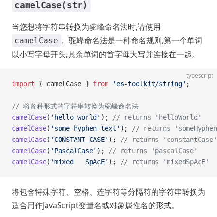
camelCase(str)
当您想将字符串转换为驼峰命名法时,请使用
。驼峰命名法是一种命名规则,第一个单词
camelCase
以小写字母开头,其余单词的首字母大写并连接在一起。
typescript
import
 { camelCase } 
from
 'es-toolkit/string'
;
// 将各种形式的字符串转换为驼峰命名法
camelCase
(
'hello world'
); 
// returns 'helloWorld'
camelCase
(
'some-hyphen-text'
); 
// returns 'someHyphen
camelCase
(
'CONSTANT_CASE'
); 
// returns 'constantCase'
camelCase
(
'PascalCase'
); 
// returns 'pascalCase'
camelCase
(
'mixed   SpAcE'
); 
// returns 'mixedSpAcE'
将包含特殊字符、空格、连字符等分隔符的字符串转换为
适合用作JavaScript变量名或对象属性名的形式。