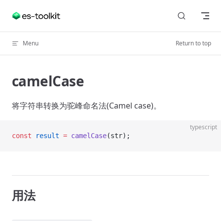
Skip to content
Menu
Return to top
camelCase
将字符串转换为驼峰命名法(Camel case)。
typescript
const
 result
 =
 camelCase
(str);
用法