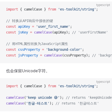
typescript
import
 { camelCase } 
from
 'es-toolkit/string'
;
// 转换从API响应中接收的键
const
 apiKey
 =
 'user_first_name'
;
const
 jsKey
 =
 camelCase
(apiKey); 
// 'userFirstName'
// 将HTML属性转换为JavaScript属性
const
 cssProperty
 =
 'background-color'
;
const
 jsProperty
 =
 camelCase
(cssProperty); 
// 'backgr
也会保留Unicode字符。
typescript
import
 { camelCase } 
from
 'es-toolkit/string'
;
camelCase
(
'keep unicode 😅'
); 
// returns 'keepUnicode
camelCase
(
'한글-테스트'
); 
// returns '한글테스트'