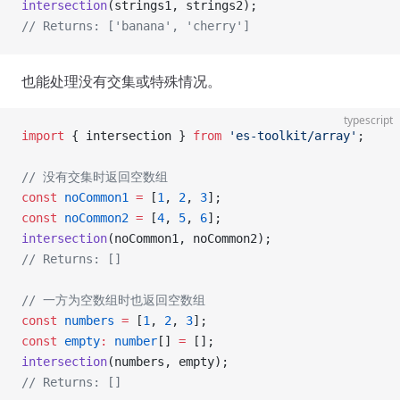
intersection
(strings1, strings2);
// Returns: ['banana', 'cherry']
也能处理没有交集或特殊情况。
typescript
import
 { intersection } 
from
 'es-toolkit/array'
;
// 没有交集时返回空数组
const
 noCommon1
 =
 [
1
, 
2
, 
3
];
const
 noCommon2
 =
 [
4
, 
5
, 
6
];
intersection
(noCommon1, noCommon2);
// Returns: []
// 一方为空数组时也返回空数组
const
 numbers
 =
 [
1
, 
2
, 
3
];
const
 empty
:
 number
[] 
=
 [];
intersection
(numbers, empty);
// Returns: []