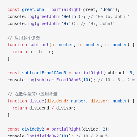
const
 greetJohn
 =
 partialRight
(greet, 
'John'
);
console.
log
(
greetJohn
(
'Hello'
)); 
// 'Hello, John!'
console.
log
(
greetJohn
(
'Hi'
)); 
// 'Hi, John!'
// 应用多个参数
function
 subtract
(
a
:
 number
, 
b
:
 number
, 
c
:
 number
) {
  return
 a 
-
 b 
-
 c;
}
const
 subtractFrom10And5
 =
 partialRight
(subtract, 
5
, 
console.
log
(
subtractFrom10And5
(
10
)); 
// 10 - 5 - 2 = 
// 在数学运算中应用常量
function
 divide
(
dividend
:
 number
, 
divisor
:
 number
) {
  return
 dividend 
/
 divisor;
}
const
 divideBy2
 =
 partialRight
(divide, 
2
);
console.
log
(
divideBy2
(
10
)); 
// 10 / 2 = 5