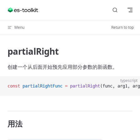
Skip to content
Menu
Return to top
partialRight
创建一个从后面开始预先应用部分参数的新函数。
typescript
const
 partialRightFunc
 =
 partialRight
(func, arg1, arg
用法