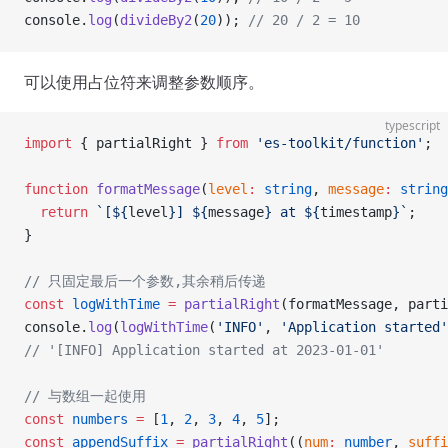
console.
log
(
divideBy2
(
20
)); 
// 20 / 2 = 10
可以使用占位符来调整参数顺序。
typescript
import
 { partialRight } 
from
 'es-toolkit/function'
;
function
 formatMessage
(
level
:
 string
, 
message
:
 string
  return
 `[${
level
}] ${
message
} at ${
timestamp
}`
;
}
// 只固定最后一个参数,其余稍后传递
const
 logWithTime
 =
 partialRight
(formatMessage, parti
console.
log
(
logWithTime
(
'INFO'
, 
'Application started'
// '[INFO] Application started at 2023-01-01'
// 与数组一起使用
const
 numbers
 =
 [
1
, 
2
, 
3
, 
4
, 
5
];
const
 appendSuffix
 =
 partialRight
((
num
:
 number
, 
suffi