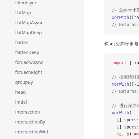
filterAsync
// 忽略大
flatMap
xorWith
([
'A
flatMapAsync
// Returns:
flatMapDeep
flatten
也可以进行更复
flattenDeep
forEachAsync
import
 { xo
forEachRight
// 根据绝
groupBy
xorWith
([
-
1
// Returns:
head
initial
// 进行深层
intersection
xorWith
(
  [{ specs:
intersectionBy
  [{ specs:
intersectionWith
  (
a
, 
b
) 
=>