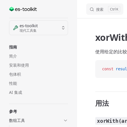
搜索
K
Skip to content
Sidebar Navigation
es-toolkit
现代工具集
xorWit
指南
使用给定的比较
简介
安装和使用
const
 resul
包体积
性能
AI 集成
用法
参考
数组工具
xorWith(a