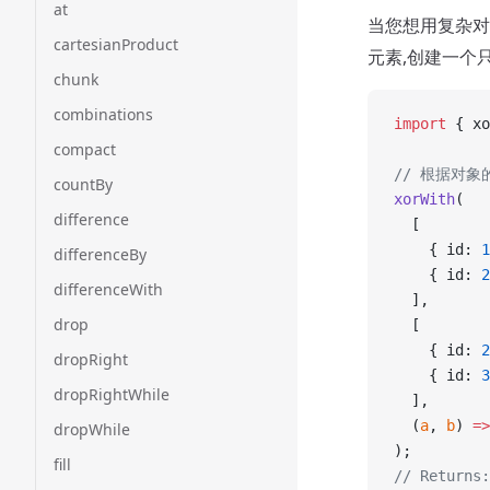
at
当您想用复杂对
cartesianProduct
元素,创建一个
chunk
combinations
import
 { xo
compact
// 根据对象
countBy
xorWith
(
difference
  [
    { id: 
1
differenceBy
    { id: 
2
differenceWith
  ],
drop
  [
    { id: 
2
dropRight
    { id: 
3
dropRightWhile
  ],
  (
a
, 
b
) 
=>
dropWhile
);
fill
// Returns: