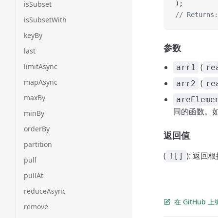
isSubset
);
// Returns:
isSubsetWith
keyBy
参数
last
limitAsync
(
arr1
re
mapAsync
(
arr2
re
maxBy
areEleme
同的函数。
minBy
orderBy
返回值
partition
(
): 返
T[]
pull
pullAt
reduceAsync
在 GitHub
remove