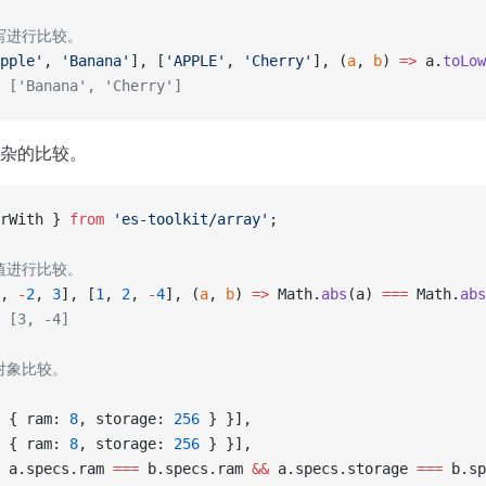
小写进行比较。
pple'
, 
'Banana'
], [
'APPLE'
, 
'Cherry'
], (
a
, 
b
) 
=>
 a.
toLow
 ['Banana', 'Cherry']
杂的比较。
rWith } 
from
 'es-toolkit/array'
;
对值进行比较。
, 
-
2
, 
3
], [
1
, 
2
, 
-
4
], (
a
, 
b
) 
=>
 Math.
abs
(a) 
===
 Math.
abs
 [3, -4]
对象比较。
 { ram: 
8
, storage: 
256
 } }],
 { ram: 
8
, storage: 
256
 } }],
 a.specs.ram 
===
 b.specs.ram 
&&
 a.specs.storage 
===
 b.sp