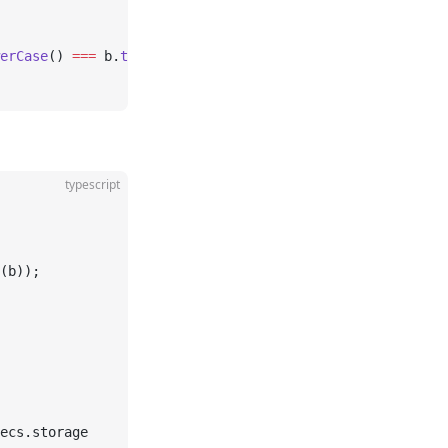
erCase
() 
===
 b.
toLowerCase
());
typescript
(b));
ecs.storage