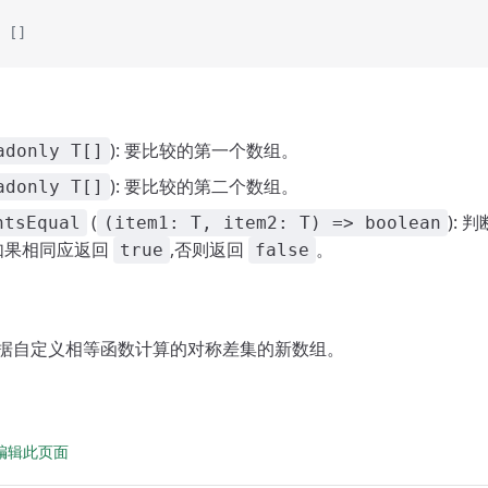
 []
): 要比较的第一个数组。
adonly T[]
): 要比较的第二个数组。
adonly T[]
(
):
ntsEqual
(item1: T, item2: T) => boolean
如果相同应返回
,否则返回
。
true
false
回根据自定义相等函数计算的对称差集的新数组。
 上编辑此页面