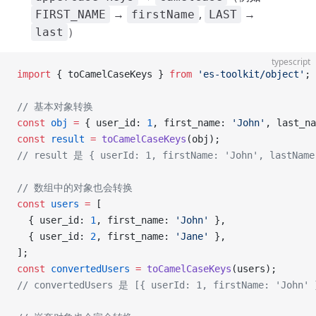
→
,
→
FIRST_NAME
firstName
LAST
）
last
typescript
import
 { toCamelCaseKeys } 
from
 'es-toolkit/object'
;
// 基本对象转换
const
 obj
 =
 { user_id: 
1
, first_name: 
'John'
, last_na
const
 result
 =
 toCamelCaseKeys
(obj);
// result 是 { userId: 1, firstName: 'John', lastName
// 数组中的对象也会转换
const
 users
 =
 [
  { user_id: 
1
, first_name: 
'John'
 },
  { user_id: 
2
, first_name: 
'Jane'
 },
];
const
 convertedUsers
 =
 toCamelCaseKeys
(users);
// convertedUsers 是 [{ userId: 1, firstName: 'John' 