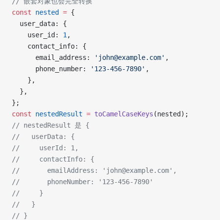
// 嵌套对象也会完全转换
const
 nested
 =
 {
  user_data: {
    user_id: 
1
,
    contact_info: {
      email_address: 
'john@example.com'
,
      phone_number: 
'123-456-7890'
,
    },
  },
};
const
 nestedResult
 =
 toCamelCaseKeys
(nested);
// nestedResult 是 {
//   userData: {
//     userId: 1,
//     contactInfo: {
//       emailAddress: 'john@example.com',
//       phoneNumber: '123-456-7890'
//     }
//   }
// }