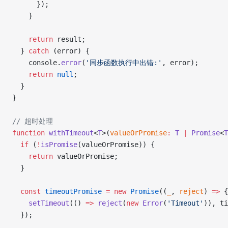
      });
    }
    return
 result;
  } 
catch
 (error) {
    console.
error
(
'同步函数执行中出错:'
, error);
    return
 null
;
  }
}
// 超时处理
function
 withTimeout
<
T
>(
valueOrPromise
:
 T
 |
 Promise
<
T
  if
 (
!
isPromise
(valueOrPromise)) {
    return
 valueOrPromise;
  }
  const
 timeoutPromise
 =
 new
 Promise
((
_
, 
reject
) 
=>
 {
    setTimeout
(() 
=>
 reject
(
new
 Error
(
'Timeout'
)), ti
  });