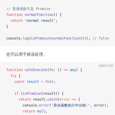
// 普通函数不是 Promise
function
 normalFunction
() {
  return
 'normal result'
;
}
console.
log
(
isPromise
(
normalFunction
())); 
// false
也可以用于错误处理。
typescript
function
 safeExecute
(
fn
:
 () 
=>
 any
) {
  try
 {
    const
 result
 =
 fn
();
    if
 (
isPromise
(result)) {
      return
 result.
catch
(
error
 =>
 {
        console.
error
(
'异步函数执行中出错:'
, error);
        return
 null
;