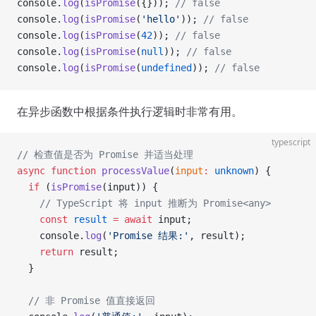
console.
log
(
isPromise
({})); 
// false
console.
log
(
isPromise
(
'hello'
)); 
// false
console.
log
(
isPromise
(
42
)); 
// false
console.
log
(
isPromise
(
null
)); 
// false
console.
log
(
isPromise
(
undefined
)); 
// false
在异步函数中根据条件执行逻辑时非常有用。
typescript
// 检查值是否为 Promise 并适当处理
async
 function
 processValue
(
input
:
 unknown
) {
  if
 (
isPromise
(input)) {
    // TypeScript 将 input 推断为 Promise<any>
    const
 result
 =
 await
 input;
    console.
log
(
'Promise 结果:'
, result);
    return
 result;
  }
  // 非 Promise 值直接返回