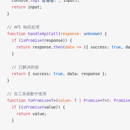
  console.
log
(
'普通值:'
, input);
  return
 input;
}
// API 响应处理
function
 handleApiCall
(
response
:
 unknown
) {
  if
 (
isPromise
(response)) {
    return
 response.
then
(
data
 =>
 ({ success: 
true
, da
  }
  // 已解决的值
  return
 { success: 
true
, data: response };
}
// 在工具函数中使用
function
 toPromise
<
T
>(
value
:
 T
 |
 Promise
<
T
>)
:
 Promise
  if
 (
isPromise
(value)) {
    return
 value;
  }