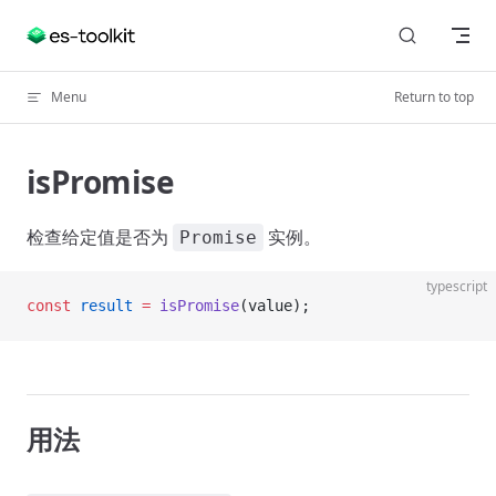
Skip to content
Menu
Return to top
isPromise
检查给定值是否为
实例。
Promise
typescript
const
 result
 =
 isPromise
(value);
用法