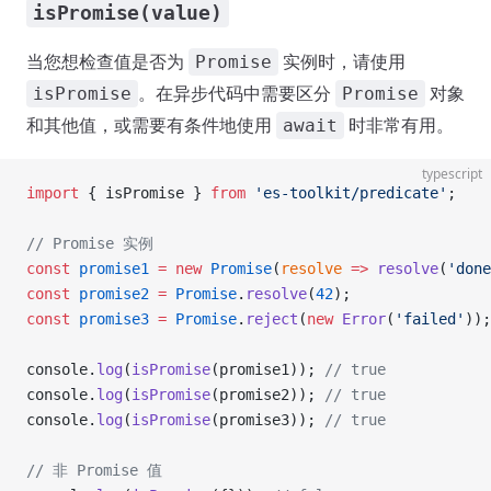
isPromise(value)
当您想检查值是否为
实例时，请使用
Promise
。在异步代码中需要区分
对象
isPromise
Promise
和其他值，或需要有条件地使用
时非常有用。
await
typescript
import
 { isPromise } 
from
 'es-toolkit/predicate'
;
// Promise 实例
const
 promise1
 =
 new
 Promise
(
resolve
 =>
 resolve
(
'done
const
 promise2
 =
 Promise
.
resolve
(
42
);
const
 promise3
 =
 Promise
.
reject
(
new
 Error
(
'failed'
));
console.
log
(
isPromise
(promise1)); 
// true
console.
log
(
isPromise
(promise2)); 
// true
console.
log
(
isPromise
(promise3)); 
// true
// 非 Promise 值