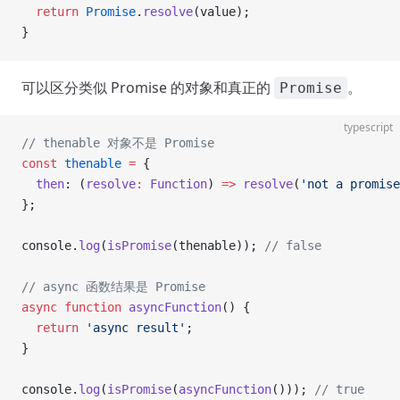
  return
 Promise
.
resolve
(value);
}
可以区分类似 Promise 的对象和真正的
。
Promise
typescript
// thenable 对象不是 Promise
const
 thenable
 =
 {
  then
: (
resolve
:
 Function
) 
=>
 resolve
(
'not a promise
};
console.
log
(
isPromise
(thenable)); 
// false
// async 函数结果是 Promise
async
 function
 asyncFunction
() {
  return
 'async result'
;
}
console.
log
(
isPromise
(
asyncFunction
())); 
// true