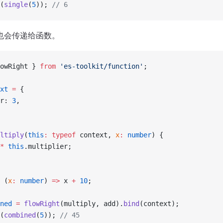
(
single
(
5
)); 
// 6
也会传递给函数。
owRight } 
from
 'es-toolkit/function'
;
xt
 =
 {
r: 
3
,
ltiply
(
this
:
 typeof
 context, 
x
:
 number
) {
*
 this
.multiplier;
 (
x
:
 number
) 
=>
 x 
+
 10
;
ned
 =
 flowRight
(multiply, add).
bind
(context);
(
combined
(
5
)); 
// 45