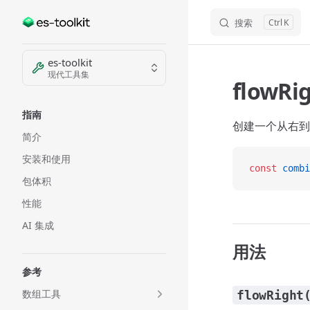
搜索
K
Skip to content
Sidebar Navigation
es-toolkit
现代工具集
flowRi
指南
创建一个从右到
简介
安装和使用
const
 combi
包体积
性能
AI 集成
用法
参考
数组工具
flowRight