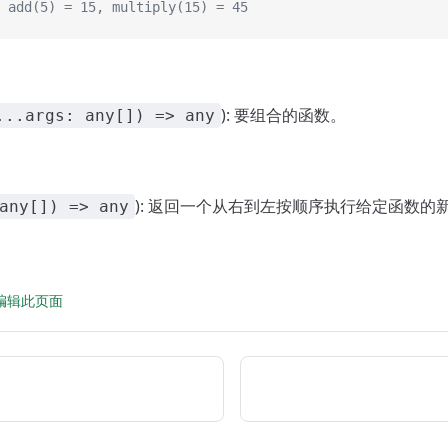
dd(5) = 15, multiply(15) = 45
): 要组合的函数。
...args: any[]) => any
): 返回一个从右到左按顺序执行给定函数的
any[]) => any
 上编辑此页面