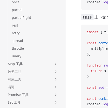
once
console.
log
partial
上下文
this
partialRight
rest
import
 { fl
retry
spread
const
 conte
throttle
  multiplie
};
unary
Map 工具
function
 mu
  return
 x 
数学工具
}
对象工具
谓词
const
 add
 =
Promise 工具
const
 combi
Set 工具
console.
log