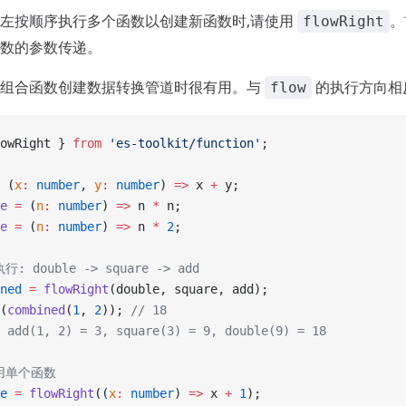
左按顺序执行多个函数以创建新函数时,请使用
。
flowRight
数的参数传递。
序组合函数创建数据转换管道时很有用。与
的执行方向相
flow
owRight } 
from
 'es-toolkit/function'
;
 (
x
:
 number
, 
y
:
 number
) 
=>
 x 
+
 y;
e
 =
 (
n
:
 number
) 
=>
 n 
*
 n;
e
 =
 (
n
:
 number
) 
=>
 n 
*
 2
;
: double -> square -> add
ned
 =
 flowRight
(double, square, add);
(
combined
(
1
, 
2
)); 
// 18
dd(1, 2) = 3, square(3) = 9, double(9) = 18
用单个函数
e
 =
 flowRight
((
x
:
 number
) 
=>
 x 
+
 1
);