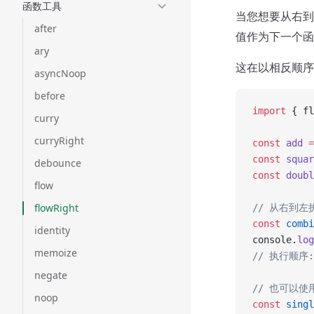
函数工具
当您想要从右到
after
值作为下一个函
ary
这在以相反顺
asyncNoop
before
import
 { fl
curry
curryRight
const
 add
 =
const
 squar
debounce
const
 doubl
flow
flowRight
// 从右到左执行
const
 combi
identity
console.
log
memoize
// 执行顺序: a
negate
// 也可以使
noop
const
 singl