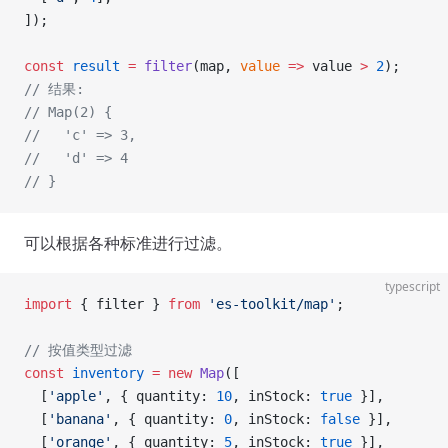
]);
const
 result
 =
 filter
(map, 
value
 =>
 value 
>
 2
);
// 结果:
// Map(2) {
//   'c' => 3,
//   'd' => 4
// }
可以根据各种标准进行过滤。
typescript
import
 { filter } 
from
 'es-toolkit/map'
;
// 按值类型过滤
const
 inventory
 =
 new
 Map
([
  [
'apple'
, { quantity: 
10
, inStock: 
true
 }],
  [
'banana'
, { quantity: 
0
, inStock: 
false
 }],
  [
'orange'
, { quantity: 
5
, inStock: 
true
 }],