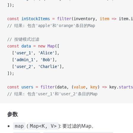
]);
const
 inStockItems
 =
 filter
(inventory, 
item
 =>
 item.i
// 结果: 包含'apple'和'orange'条目的Map
// 按键模式过滤
const
 data
 =
 new
 Map
([
  [
'user_1'
, 
'Alice'
],
  [
'admin_1'
, 
'Bob'
],
  [
'user_2'
, 
'Charlie'
],
]);
const
 users
 =
 filter
(data, (
value
, 
key
) 
=>
 key.
starts
// 结果: 包含'user_1'和'user_2'条目的Map
参数
(
): 要过滤的Map。
map
Map<K, V>