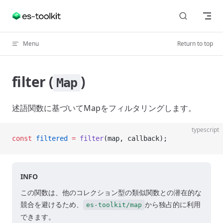
Skip to content
Menu
Return to top
filter (
)
Map
述語関数に基づいてMapをフィルタリングします。
typescript
const
 filtered
 =
 filter
(map, callback);
INFO
この関数は、他のコレクション型の類似関数との潜在的な
競合を避けるため、
から独占的に利用
es-toolkit/map
できます。