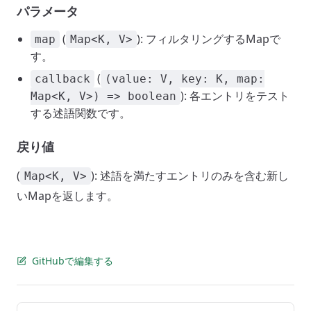
パラメータ
(
): フィルタリングするMapで
map
Map<K, V>
す。
(
callback
(value: V, key: K, map:
): 各エントリをテスト
Map<K, V>) => boolean
する述語関数です。
戻り値
(
): 述語を満たすエントリのみを含む新し
Map<K, V>
いMapを返します。
GitHubで編集する
Pager