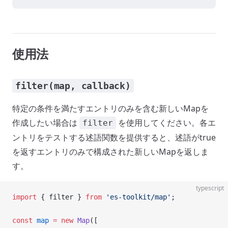
使用法
filter(map, callback)
特定の条件を満たすエントリのみを含む新しいMapを
作成したい場合は
を使用してください。各エ
filter
ントリをテストする述語関数を提供すると、述語がtrue
を返すエントリのみで構成された新しいMapを返しま
す。
typescript
import
 { filter } 
from
 'es-toolkit/map'
;
const
 map
 =
 new
 Map
([