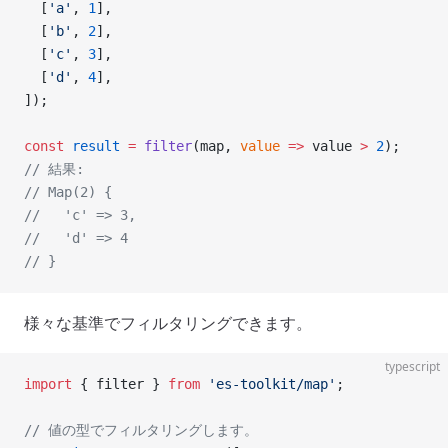
  [
'a'
, 
1
],
  [
'b'
, 
2
],
  [
'c'
, 
3
],
  [
'd'
, 
4
],
]);
const
 result
 =
 filter
(map, 
value
 =>
 value 
>
 2
);
// 結果:
// Map(2) {
//   'c' => 3,
//   'd' => 4
// }
様々な基準でフィルタリングできます。
typescript
import
 { filter } 
from
 'es-toolkit/map'
;
// 値の型でフィルタリングします。