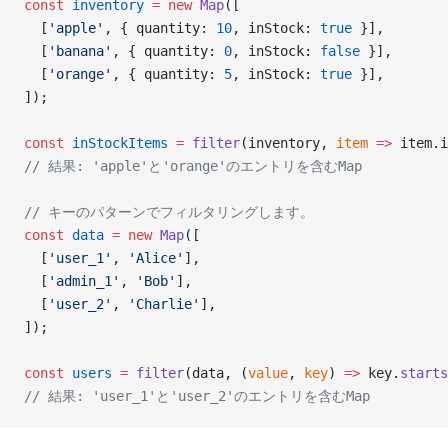
const
 inventory
 =
 new
 Map
([
  [
'apple'
, { quantity: 
10
, inStock: 
true
 }],
  [
'banana'
, { quantity: 
0
, inStock: 
false
 }],
  [
'orange'
, { quantity: 
5
, inStock: 
true
 }],
]);
const
 inStockItems
 =
 filter
(inventory, 
item
 =>
 item.i
// 結果: 'apple'と'orange'のエントリを含むMap
// キーのパターンでフィルタリングします。
const
 data
 =
 new
 Map
([
  [
'user_1'
, 
'Alice'
],
  [
'admin_1'
, 
'Bob'
],
  [
'user_2'
, 
'Charlie'
],
]);
const
 users
 =
 filter
(data, (
value
, 
key
) 
=>
 key.
starts
// 結果: 'user_1'と'user_2'のエントリを含むMap