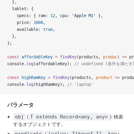
  },
  tablet: {
    specs: { ram: 
12
, cpu: 
'Apple M1'
 },
    price: 
1000
,
    available: 
true
,
  },
};
const
 affordableKey
 =
 findKey
(products, 
product
 =>
 pr
console.
log
(affordableKey); 
// undefined (条件を満た
const
 highRamKey
 =
 findKey
(products, 
product
 =>
 produ
console.
log
(highRamKey); 
// 'laptop'
パラメータ
(
): 検索
obj
T extends Record<any, any>
するオブジェクトです。
(
predicate
(value: T[keyof T], key: