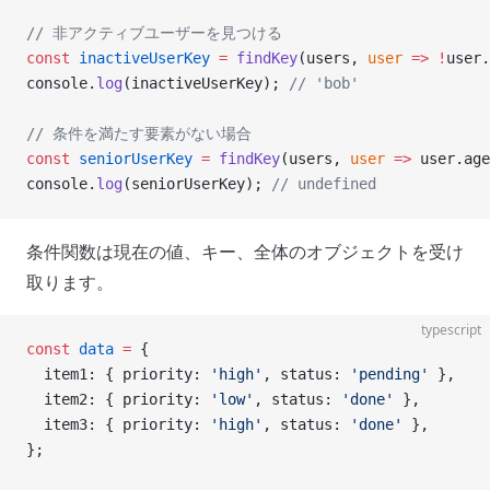
// 非アクティブユーザーを見つける
const
 inactiveUserKey
 =
 findKey
(users, 
user
 =>
 !
user.
console.
log
(inactiveUserKey); 
// 'bob'
// 条件を満たす要素がない場合
const
 seniorUserKey
 =
 findKey
(users, 
user
 =>
 user.age
console.
log
(seniorUserKey); 
// undefined
条件関数は現在の値、キー、全体のオブジェクトを受け
取ります。
typescript
const
 data
 =
 {
  item1: { priority: 
'high'
, status: 
'pending'
 },
  item2: { priority: 
'low'
, status: 
'done'
 },
  item3: { priority: 
'high'
, status: 
'done'
 },
};