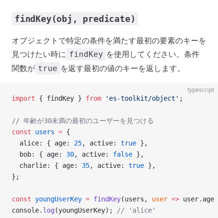
findKey(obj, predicate)
オブジェクトで特定の条件を満たす最初の要素のキーを
見つけたい時に
を使用してください。条件
findKey
関数が
を返す最初の値のキーを返します。
true
typescript
import
 { findKey } 
from
 'es-toolkit/object'
;
// 年齢が30未満の最初のユーザーを見つける
const
 users
 =
 {
  alice: { age: 
25
, active: 
true
 },
  bob: { age: 
30
, active: 
false
 },
  charlie: { age: 
35
, active: 
true
 },
};
const
 youngUserKey
 =
 findKey
(users, 
user
 =>
 user.age 
console.
log
(youngUserKey); 
// 'alice'