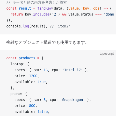
// キー名と値の両方を考慮した検索
const
 result
 =
 findKey
(data, (
value
, 
key
, 
obj
) 
=>
 {
  return
 key.
includes
(
'2'
) 
&&
 value.status 
===
 'done'
});
console.
log
(result); 
// 'item2'
複雑なオブジェクト構造でも使用できます。
typescript
const
 products
 =
 {
  laptop: {
    specs: { ram: 
16
, cpu: 
'Intel i7'
 },
    price: 
1200
,
    available: 
true
,
  },
  phone: {
    specs: { ram: 
8
, cpu: 
'Snapdragon'
 },
    price: 
800
,
    available: 
false
,