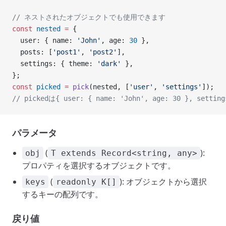
// ネストされたオブジェクトでも使用できます
const
 nested
 =
 {
  user: { name: 
'John'
, age: 
30
 },
  posts: [
'post1'
, 
'post2'
],
  settings: { theme: 
'dark'
 },
};
const
 picked
 =
 pick
(nested, [
'user'
, 
'settings'
]);
// pickedは{ user: { name: 'John', age: 30 }, setti
パラメータ
(
):
obj
T extends Record<string, any>
プロパティを選択するオブジェクトです。
(
): オブジェクトから選択
keys
readonly K[]
するキーの配列です。
戻り値