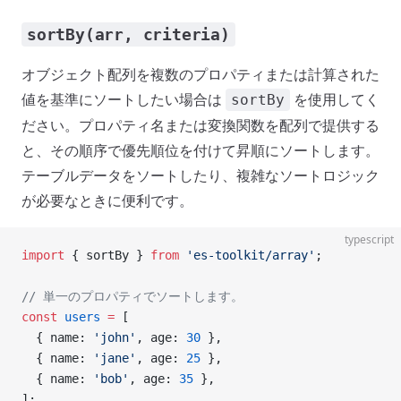
sortBy(arr, criteria)
オブジェクト配列を複数のプロパティまたは計算された
値を基準にソートしたい場合は
を使用してく
sortBy
ださい。プロパティ名または変換関数を配列で提供する
と、その順序で優先順位を付けて昇順にソートします。
テーブルデータをソートしたり、複雑なソートロジック
が必要なときに便利です。
typescript
import
 { sortBy } 
from
 'es-toolkit/array'
;
// 単一のプロパティでソートします。
const
 users
 =
 [
  { name: 
'john'
, age: 
30
 },
  { name: 
'jane'
, age: 
25
 },
  { name: 
'bob'
, age: 
35
 },
];