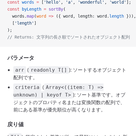
const
 words
 =
 [
'hello'
, 
'a'
, 
'wonderful'
, 
'world'
];
const
 byLength
 =
 sortBy
(
  words.
map
(
word
 =>
 ({ word, length: word.
length
 })),
  [
'length'
]
);
// Returns: 文字列の長さ順でソートされたオブジェクト配列
パラメータ
(
): ソートするオブジェクト
arr
readonly T[]
配列です。
(
criteria
Array<((item: T) =>
): ソート基準です。オブ
unknown) | keyof T>
ジェクトのプロパティ名または変換関数の配列で、
前にある基準が優先順位が高くなります。
戻り値