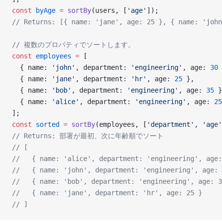
const
 byAge
 =
 sortBy
(users, [
'age'
]);
// Returns: [{ name: 'jane', age: 25 }, { name: 'john
// 複数のプロパティでソートします。
const
 employees
 =
 [
  { name: 
'john'
, department: 
'engineering'
, age: 
30
 
  { name: 
'jane'
, department: 
'hr'
, age: 
25
 },
  { name: 
'bob'
, department: 
'engineering'
, age: 
35
 }
  { name: 
'alice'
, department: 
'engineering'
, age: 
25
];
const
 sorted
 =
 sortBy
(employees, [
'department'
, 
'age'
// Returns: 部署が最初、次に年齢順でソート
// [
//   { name: 'alice', department: 'engineering', age:
//   { name: 'john', department: 'engineering', age: 
//   { name: 'bob', department: 'engineering', age: 3
//   { name: 'jane', department: 'hr', age: 25 }
// ]