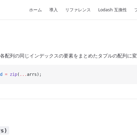
Main Navigation
ホーム
導入
リファレンス
Lodash 互換性
各配列の同じインデックスの要素をまとめたタプルの配列に変
d
 =
 zip
(
...
arrs);
rs)