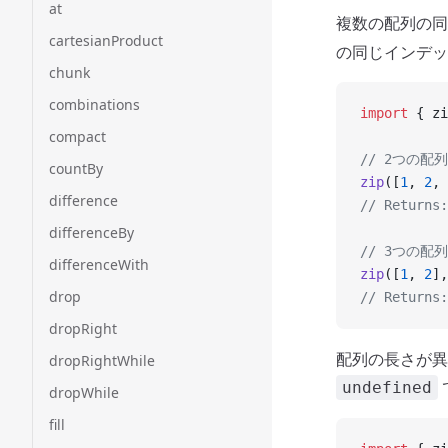
at
複数の配列の同
cartesianProduct
の同じインデッ
chunk
combinations
import
 { zi
compact
// 2つの配
countBy
zip
([
1
, 
2
, 
difference
// Returns:
differenceBy
// 3つの配
differenceWith
zip
([
1
, 
2
],
drop
// Returns:
dropRight
配列の長さが異
dropRightWhile
undefined
dropWhile
fill