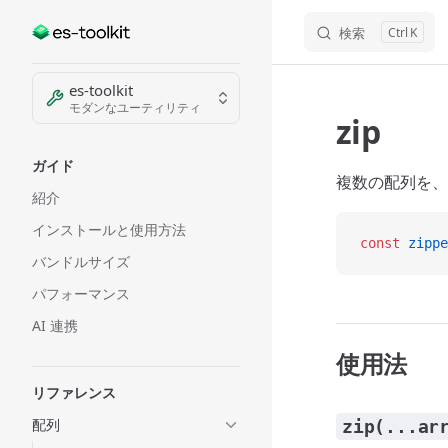
検索
K
Skip to content
Sidebar Navigation
es-toolkit
モダンなユーティリティ
zip
ガイド
複数の配列を、
紹介
インストールと使用方法
const
 zippe
バンドルサイズ
パフォーマンス
AI 連携
使用法
リファレンス
配列
zip(...ar