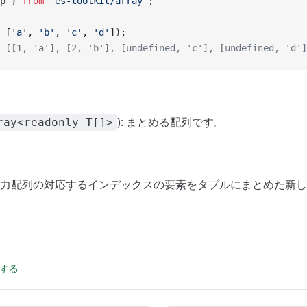
p } 
from
 'es-toolkit/array'
;
 [
'a'
, 
'b'
, 
'c'
, 
'd'
]);
 [[1, 'a'], [2, 'b'], [undefined, 'c'], [undefined, 'd']
): まとめる配列です。
ray<readonly T[]>
 各入力配列の対応するインデックスの要素をタプルにまとめた新
集する