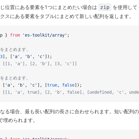
じ位置にある要素を1つにまとめたい場合は
を使用して
zip
クスにある要素をタプルにまとめて新しい配列を返します。
p } 
from
 'es-toolkit/array'
;
列をまとめます。
3
], [
'a'
, 
'b'
, 
'c'
]);
 [[1, 'a'], [2, 'b'], [3, 'c']]
列をまとめます。
 [
'a'
, 
'b'
, 
'c'
], [
true
, 
false
]);
 [[1, 'a', true], [2, 'b', false], [undefined, 'c', unde
なる場合、最も長い配列の長さに合わせられます。短い配列の
で埋められます。