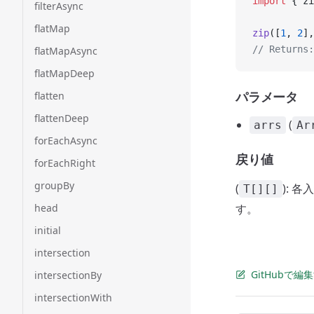
import
 { zi
filterAsync
flatMap
zip
([
1
, 
2
],
// Returns:
flatMapAsync
flatMapDeep
パラメータ
flatten
flattenDeep
(
arrs
Ar
forEachAsync
戻り値
forEachRight
groupBy
(
):
T[][]
head
す。
initial
intersection
GitHubで編
intersectionBy
intersectionWith