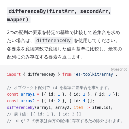
differenceBy(firstArr, secondArr,
mapper)
2つの配列の要素を特定の基準で比較して差集合を求め
たい場合は、
を使用してください。
differenceBy
各要素を変換関数で変換した値を基準に比較し、最初の
配列にのみ存在する要素を返します。
typescript
import
 { differenceBy } 
from
 'es-toolkit/array'
;
// オブジェクト配列で id を基準に差集合を求めます。
const
 array1
 =
 [{ id: 
1
 }, { id: 
2
 }, { id: 
3
 }];
const
 array2
 =
 [{ id: 
2
 }, { id: 
4
 }];
differenceBy
(array1, array2, 
item
 =>
 item.id);
// 戻り値: [{ id: 1 }, { id: 3 }]
// id が 2 の要素は両方の配列に存在するため除外されます。