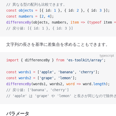
// 異なる型の配列も比較できます。
const
 objects
 =
 [{ id: 
1
 }, { id: 
2
 }, { id: 
3
 }];
const
 numbers
 =
 [
2
, 
4
];
differenceBy
(objects, numbers, 
item
 =>
 (
typeof
 item 
=
// 戻り値: [{ id: 1 }, { id: 3 }]
文字列の長さを基準に差集合を求めることもできます。
typescript
import
 { differenceBy } 
from
 'es-toolkit/array'
;
const
 words1
 =
 [
'apple'
, 
'banana'
, 
'cherry'
];
const
 words2
 =
 [
'grape'
, 
'lemon'
];
differenceBy
(words1, words2, 
word
 =>
 word.
length
);
// 戻り値: ['banana', 'cherry']
// 'apple' は 'grape' や 'lemon' と長さが同じなので除
パラメータ