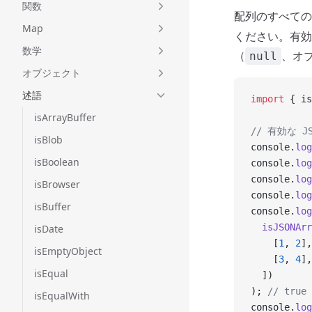
関数
配列のすべての
Map
ください。有効な
数学
（
、オ
null
オブジェクト
述語
import
 { is
isArrayBuffer
// 有効な J
isBlob
console.
log
isBoolean
console.
log
console.
log
isBrowser
console.
log
isBuffer
console.
log
  isJSONArr
isDate
    [
1
, 
2
],
isEmptyObject
    [
3
, 
4
],
isEqual
  ])
); 
// tru
isEqualWith
console.
log