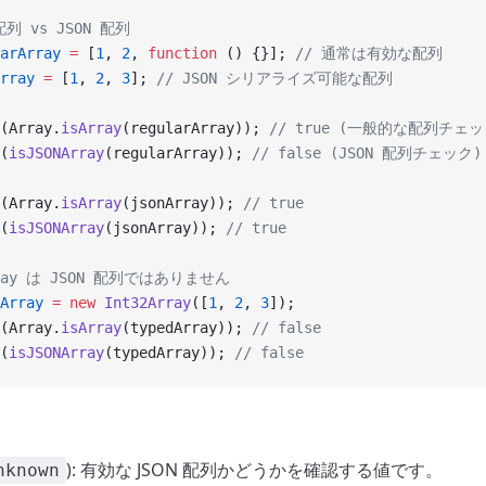
列 vs JSON 配列
arArray
 =
 [
1
, 
2
, 
function
 () {}]; 
// 通常は有効な配列
rray
 =
 [
1
, 
2
, 
3
]; 
// JSON シリアライズ可能な配列
(Array.
isArray
(regularArray)); 
// true (一般的な配列チェッ
(
isJSONArray
(regularArray)); 
// false (JSON 配列チェック)
(Array.
isArray
(jsonArray)); 
// true
(
isJSONArray
(jsonArray)); 
// true
Array は JSON 配列ではありません
Array
 =
 new
 Int32Array
([
1
, 
2
, 
3
]);
(Array.
isArray
(typedArray)); 
// false
(
isJSONArray
(typedArray)); 
// false
): 有効な JSON 配列かどうかを確認する値です。
nknown