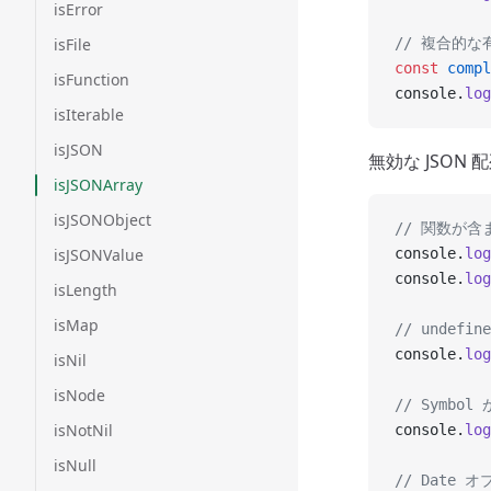
isError
isFile
// 複合的な有
const
 compl
isFunction
console.
log
isIterable
isJSON
無効な JSON
isJSONArray
isJSONObject
// 関数が含
isJSONValue
console.
log
console.
log
isLength
isMap
// undef
console.
log
isNil
isNode
// Symbo
isNotNil
console.
log
isNull
// Date