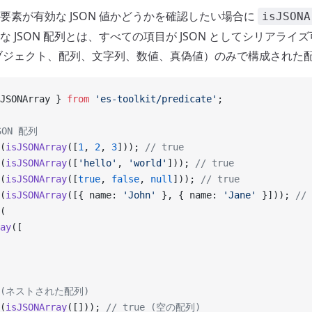
要素が有効な JSON 値かどうかを確認したい場合に
isJSONA
 JSON 配列とは、すべての項目が JSON としてシリアライ
ブジェクト、配列、文字列、数値、真偽値）のみで構成された
JSONArray } 
from
 'es-toolkit/predicate'
;
SON 配列
(
isJSONArray
([
1
, 
2
, 
3
])); 
// true
(
isJSONArray
([
'hello'
, 
'world'
])); 
// true
(
isJSONArray
([
true
, 
false
, 
null
])); 
// true
(
isJSONArray
([{ name: 
'John'
 }, { name: 
'Jane'
 }])); 
// 
(
ay
([
e (ネストされた配列)
(
isJSONArray
([])); 
// true (空の配列)