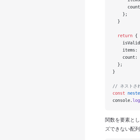
      count
    };
  }
  return
 {
    isValid
    items: 
    count: 
  };
}
// ネスト
const
 neste
console.
log
関数を要素とし
ズできない配