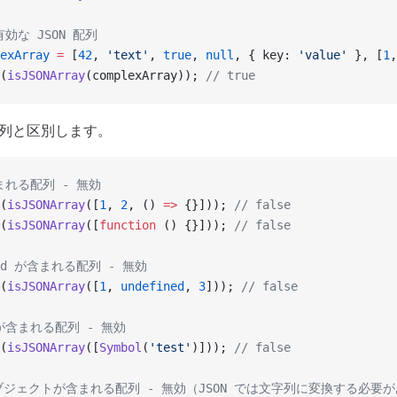
効な JSON 配列
exArray
 =
 [
42
, 
'text'
, 
true
, 
null
, { key: 
'value'
 }, [
1
,
(
isJSONArray
(complexArray)); 
// true
 配列と区別します。
まれる配列 - 無効
(
isJSONArray
([
1
, 
2
, () 
=>
 {}])); 
// false
(
isJSONArray
([
function
 () {}])); 
// false
ined が含まれる配列 - 無効
(
isJSONArray
([
1
, 
undefined
, 
3
])); 
// false
l が含まれる配列 - 無効
(
isJSONArray
([
Symbol
(
'test'
)])); 
// false
 オブジェクトが含まれる配列 - 無効（JSON では文字列に変換する必要