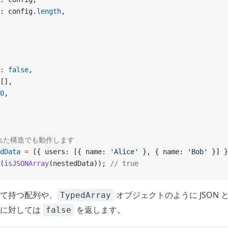
: config.
length
,
: 
false
,
[],
0
,
された構造でも動作します
dData
 =
 [{ users: [{ name: 
'Alice'
 }, { name: 
'Bob'
 }] }
(
isJSONArray
(nestedData)); 
// true
て持つ配列や、
オブジェクトのように JSON
TypedArray
列に対しては
を返します。
false