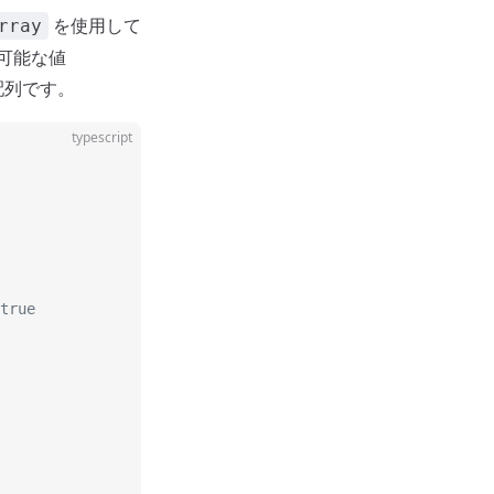
を使用して
rray
ズ可能な値
配列です。
typescript
true