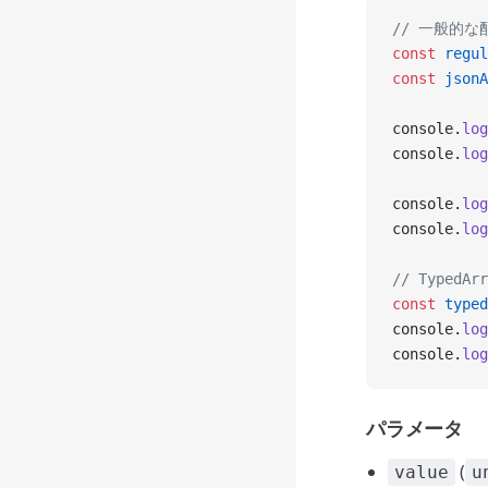
// 一般的な配
const
 regul
const
 jsonA
console.
log
console.
log
console.
log
console.
log
// Typed
const
 typed
console.
log
console.
log
パラメータ
(
value
u