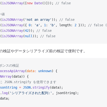
(
isJSONArray
([
new
 Date
()])); 
// false
い値
(
isJSONArray
(
'not an array'
)); 
// false
(
isJSONArray
({ 
0
: 
'a'
, 
1
: 
'b'
, length: 
2
 })); 
// fals
(
isJSONArray
(
42
)); 
// false
(
isJSONArray
(
null
)); 
// false
ンスの検証やデータシリアライズ前の検証で便利です。
レスポンスの検証
ocessApiArray
(
data
:
 unknown
) {
NArray
(data)) {
全に JSON.stringify を使用できます
sonString
 =
 JSON
.
stringify
(data);
.
log
(
'シリアライズされた配列:'
, jsonString);
data;