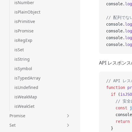
isNumber
console.
log
isPlainObject
// 配列でな
isPrimitive
console.
log
isPromise
console.
log
console.
log
isRegExp
console.
log
isSet
isString
API レスポ
isSymbol
isTypedArray
// API 
isUndefined
function
 pr
  if
 (
isJSO
isWeakMap
    // 安
isWeakSet
    const
 j
    console
Promise
    return
 
Set
  }