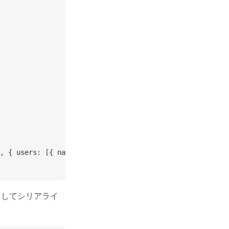
, { users: [{ name: 
'Charlie'
 }] }];
 としてシリアライ