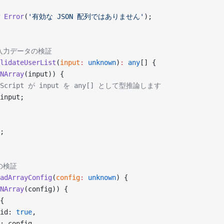
 Error
(
'有効な JSON 配列ではありません'
);
ー入力データの検証
lidateUserList
(
input
:
 unknown
)
:
 any
[] {
NArray
(input)) {
peScript が input を any[] として型推論します
input;
;
の検証
adArrayConfig
(
config
:
 unknown
) {
NArray
(config)) {
{
id: 
true
,
: config,