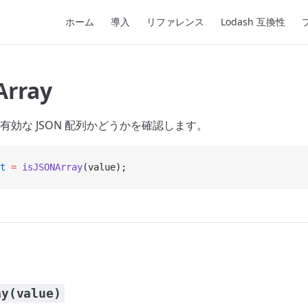
Main Navigation
ホーム
導入
リファレンス
Lodash 互換性
Array
有効な JSON 配列かどうかを確認します。
t
 =
 isJSONArray
(value);
ay(value)