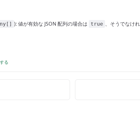
): 値が有効な JSON 配列の場合は
、そうでなけ
ny[]
true
集する