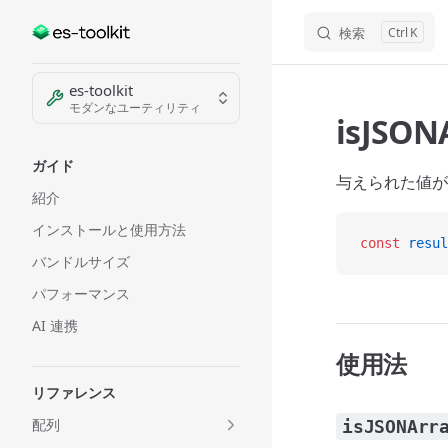
検索
K
Skip to content
Sidebar Navigation
es-toolkit
モダンなユーティリティ
isJSON
ガイド
与えられた値が
紹介
インストールと使用方法
const
 resul
バンドルサイズ
パフォーマンス
AI 連携
使用法
リファレンス
配列
isJSONArr