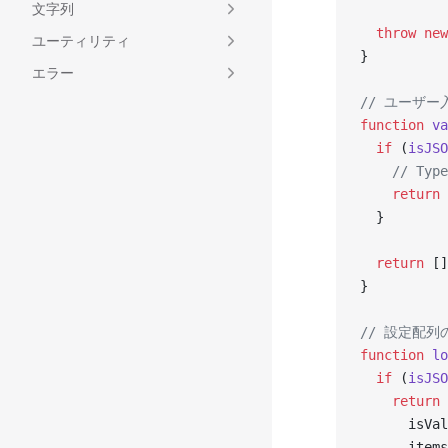
文字列
  throw
 new
ユーティリティ
}
エラー
// ユーザ
function
 va
  if
 (
isJSO
    // Ty
    return
 
  }
  return
 []
}
// 設定配列
function
 lo
  if
 (
isJSO
    return
 
      isVal
      items