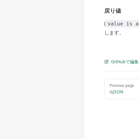
戻り値
(
value is a
します。
GitHubで編
Pager
Previous page
isJSON