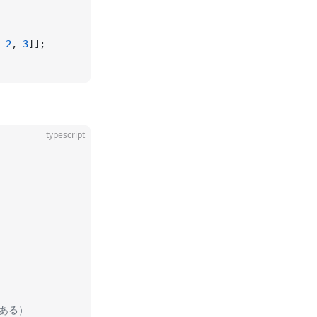
 
2
, 
3
]];
typescript
がある）