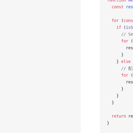
function
 me
  const
 res
  for
 (
cons
    if
 (
isS
      //
      for
 (
        res
      }
    } 
else
 
      /
      for
 (
        res
      }
    }
  }
  return
 re
}