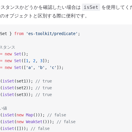
スタンスかどうかを確認したい場合は
を使用してく
isSet
のオブジェクトと区別する際に便利です。
Set } 
from
 'es-toolkit/predicate'
;
ンスタンス
=
 new
 Set
();
=
 new
 Set
([
1
, 
2
, 
3
]);
=
 new
 Set
([
'a'
, 
'b'
, 
'c'
]);
(
isSet
(set1)); 
// true
(
isSet
(set2)); 
// true
(
isSet
(set3)); 
// true
ない値
(
isSet
(
new
 Map
())); 
// false
(
isSet
(
new
 WeakSet
())); 
// false
(
isSet
([])); 
// false