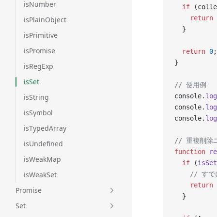
isNumber
  if
 (colle
    return
 
isPlainObject
  }
isPrimitive
isPromise
  return
 0
;
}
isRegExp
isSet
// 使用例
console.
log
isString
console.
log
isSymbol
console.
log
isTypedArray
// 重複削
isUndefined
function
 re
isWeakMap
  if
 (
isSet
isWeakSet
    // す
    return
 
Promise
  }
Set