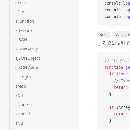
isError
console.
log
console.
log
isFile
console.
log
isFunction
isIterable
、
Set
Arra
isJSON
する際に便利で
isJSONArray
isJSONObject
// コレク
isJSONValue
function
 ge
  if
 (
isSet
isLength
    // Ty
isMap
    return
 
  }
isNil
isNode
  if
 (Array
isNotNil
    return
 
  }
isNull