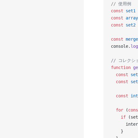
// 使用例
const
 set1
 
const
 array
const
 set2
 
const
 merge
console.
log
// コレク
function
 ge
  const
 set
  const
 set
  const
 int
  for
 (
cons
    if
 (set
      inter
    }