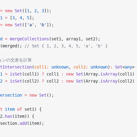
=
 new
 Set
([
1
, 
2
, 
3
]);
1
 =
 [
3
, 
4
, 
5
];
=
 new
 Set
([
'a'
, 
'b'
]);
d
 =
 mergeCollections
(set1, array1, set2);
(merged); 
// Set { 1, 2, 3, 4, 5, 'a', 'b' }
ションの交差を計算
tIntersection
(
coll1
:
 unknown
, 
coll2
:
 unknown
)
:
 Set
<
any
> 
1
 =
 isSet
(coll1) 
?
 coll1 
:
 new
 Set
(Array.
isArray
(coll1) 
2
 =
 isSet
(coll2) 
?
 coll2 
:
 new
 Set
(Array.
isArray
(coll2) 
ersection
 =
 new
 Set
();
t
 item
 of
 set1) {
2.
has
(item)) {
section.
add
(item);