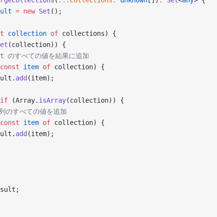
rgeCollections
(
...
collections
:
 unknown
[])
:
 Set
<
any
> {
ult
 =
 new
 Set
();
t
 collection
 of
 collections) {
et
(collection)) {
 Set のすべての値を結果に追加
const
 item
 of
 collection) {
ult.
add
(item);
if
 (Array.
isArray
(collection)) {
/ 配列のすべての値を追加
const
 item
 of
 collection) {
ult.
add
(item);
sult;