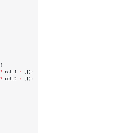
{
?
 coll1 
:
 []);
?
 coll2 
:
 []);