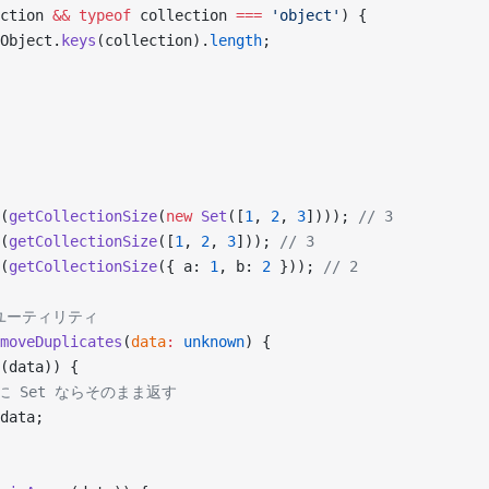
ction 
&&
 typeof
 collection 
===
 'object'
) {
Object.
keys
(collection).
length
;
(
getCollectionSize
(
new
 Set
([
1
, 
2
, 
3
]))); 
// 3
(
getCollectionSize
([
1
, 
2
, 
3
])); 
// 3
(
getCollectionSize
({ a: 
1
, b: 
2
 })); 
// 2
除ユーティリティ
moveDuplicates
(
data
:
 unknown
) {
(data)) {
でに Set ならそのまま返す
data;