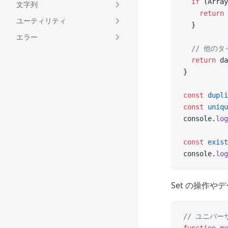
  if
 (Array
文字列
    return
 
ユーティリティ
  }
エラー
  // 他の
  return
 da
}
const
 dupli
const
 uniqu
console.
log
const
 exist
console.
log
Set の操作
// ユニバ