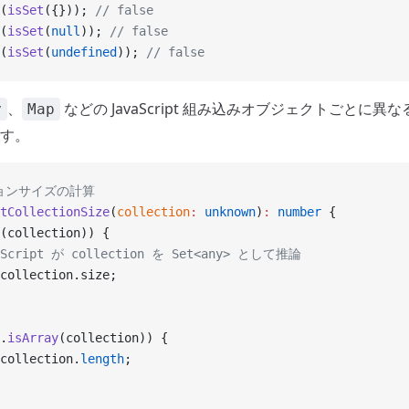
(
isSet
({})); 
// false
(
isSet
(
null
)); 
// false
(
isSet
(
undefined
)); 
// false
、
などの JavaScript 組み込みオブジェクトごとに
y
Map
す。
ションサイズの計算
tCollectionSize
(
collection
:
 unknown
)
:
 number
 {
(collection)) {
peScript が collection を Set<any> として推論
collection.size;
.
isArray
(collection)) {
collection.
length
;