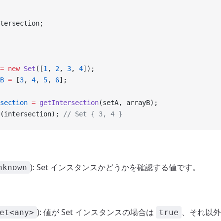
tersection;
=
 new
 Set
([
1
, 
2
, 
3
, 
4
]);
B
 =
 [
3
, 
4
, 
5
, 
6
];
section
 =
 getIntersection
(setA, arrayB);
(intersection); 
// Set { 3, 4 }
): Set インスタンスかどうかを確認する値です。
nknown
): 値が Set インスタンスの場合は
、それ以外
et<any>
true