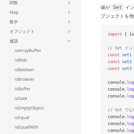
関数
値が
イン
Set
Map
ブジェクトを他
数学
オブジェクト
import
 { is
述語
// Set イ
isArrayBuffer
const
 set1
 
isBlob
const
 set2
 
const
 set3
 
isBoolean
isBrowser
console.
log
isBuffer
console.
log
console.
log
isDate
isEmptyObject
// Set で
console.
log
isEqual
console.
log
isEqualWith
console.
log