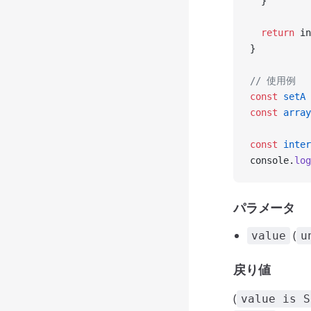
  }
  return
 in
}
// 使用例
const
 setA
 
const
 array
const
 inter
console.
log
パラメータ
(
value
u
戻り値
(
value is S