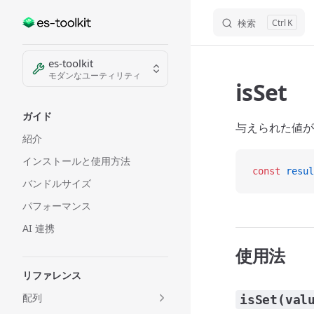
検索
K
Skip to content
Sidebar Navigation
es-toolkit
モダンなユーティリティ
isSet
ガイド
与えられた値
紹介
インストールと使用方法
const
 resul
バンドルサイズ
パフォーマンス
AI 連携
使用法
リファレンス
配列
isSet(val