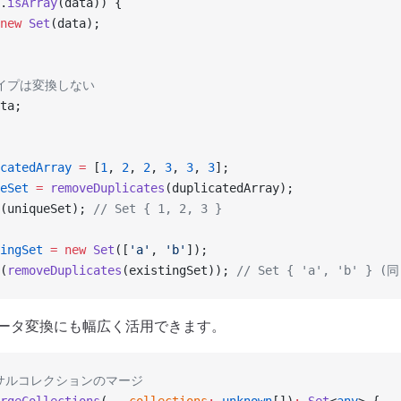
.
isArray
(data)) {
new
 Set
(data);
タイプは変換しない
ta;
catedArray
 =
 [
1
, 
2
, 
2
, 
3
, 
3
, 
3
];
eSet
 =
 removeDuplicates
(duplicatedArray);
(uniqueSet); 
// Set { 1, 2, 3 }
ingSet
 =
 new
 Set
([
'a'
, 
'b'
]);
(
removeDuplicates
(existingSet)); 
// Set { 'a', 'b' } 
やデータ変換にも幅広く活用できます。
ーサルコレクションのマージ