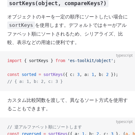
sortKeys(object, compareKeys?)
オブジェクトのキーを一定の順序にソートしたい場合に
を使用します。デフォルトではキーがアル
sortKeys
ファベット順にソートされるため、シリアライズ、比
較、表示などの用途に便利です。
typescript
import
 { sortKeys } 
from
 'es-toolkit/object'
;
const
 sorted
 =
 sortKeys
({ c: 
3
, a: 
1
, b: 
2
 });
// { a: 1, b: 2, c: 3 }
カスタム比較関数を渡して、異なるソート方式を使用す
ることもできます。
typescript
// 逆アルファベット順にソートします
const
 reversed
 =
 sortKeys
({ a: 
1
, b: 
2
, c: 
3
 }, (
a
, 
b