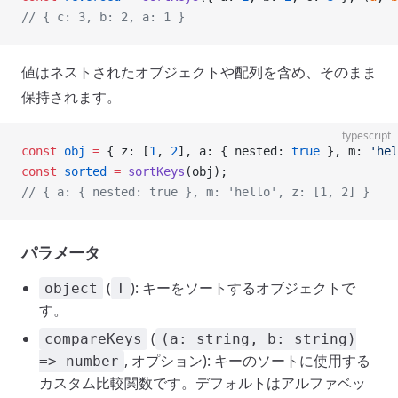
// { c: 3, b: 2, a: 1 }
値はネストされたオブジェクトや配列を含め、そのまま
保持されます。
typescript
const
 obj
 =
 { z: [
1
, 
2
], a: { nested: 
true
 }, m: 
'hel
const
 sorted
 =
 sortKeys
(obj);
// { a: { nested: true }, m: 'hello', z: [1, 2] }
パラメータ
(
): キーをソートするオブジェクトで
object
T
す。
(
compareKeys
(a: string, b: string)
, オプション): キーのソートに使用する
=> number
カスタム比較関数です。デフォルトはアルファベッ