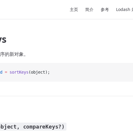
Main Navigation
主页
简介
参考
Lodash
ys
序的新对象。
d
 =
 sortKeys
(object);
object, compareKeys?)