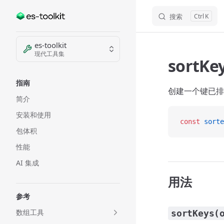
搜索
K
Skip to content
Sidebar Navigation
es-toolkit
现代工具集
sortKe
指南
创建一个键已排
简介
安装和使用
const
 sorte
包体积
性能
AI 集成
用法
参考
数组工具
sortKeys(