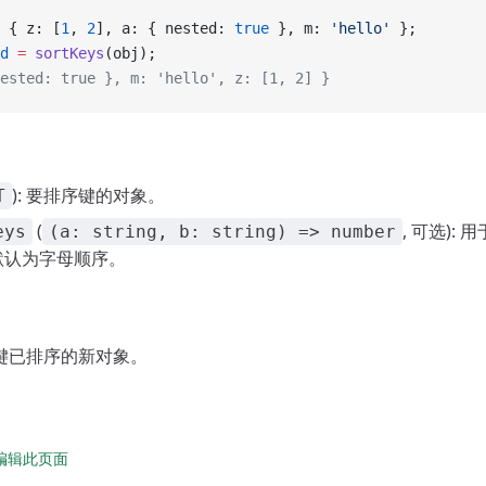
 { z: [
1
, 
2
], a: { nested: 
true
 }, m: 
'hello'
 };
d
 =
 sortKeys
(obj);
ested: true }, m: 'hello', z: [1, 2] }
): 要排序键的对象。
T
(
, 可选):
eys
(a: string, b: string) => number
默认为字母顺序。
个键已排序的新对象。
 上编辑此页面