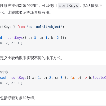
定性顺序排列对象的键时，可以使用
。默认情况下，
sortKeys
化、比较或显示等场景很有用。
rtKeys } 
from
 'es-toolkit/object'
;
d
 =
 sortKeys
({ c: 
3
, a: 
1
, b: 
2
 });
b: 2, c: 3 }
定义比较函数来实现不同的排序方式。
序排序
sed
 =
 sortKeys
({ a: 
1
, b: 
2
, c: 
3
 }, (
a
, 
b
) 
=>
 b.
localeC
b: 2, a: 1 }
包括嵌套对象和数组。