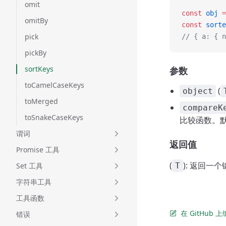
omit
const
 obj
 =
omitBy
const
 sorte
pick
// { a: { n
pickBy
sortKeys
参数
toCamelCaseKeys
(
object
toMerged
compareK
toSnakeCaseKeys
比较函数。
谓词
返回值
Promise 工具
(
): 返回一
Set 工具
T
字符串工具
工具函数
在 GitHub
错误