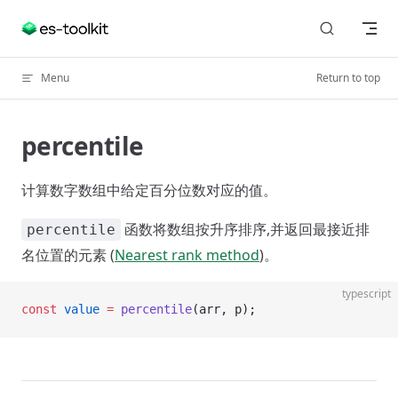
Skip to content
Menu
Return to top
percentile
计算数字数组中给定百分位数对应的值。
函数将数组按升序排序,并返回最接近排
percentile
名位置的元素 (
Nearest rank method
)。
typescript
const
 value
 =
 percentile
(arr, p);