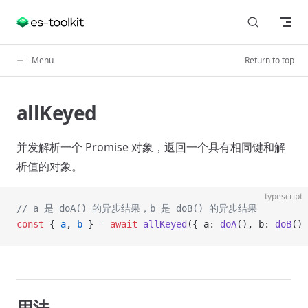
Skip to content
Menu
Return to top
allKeyed
并发解析一个 Promise 对象，返回一个具有相同键和解
析值的对象。
typescript
// a 是 doA() 的异步结果，b 是 doB() 的异步结果
const
 { 
a
, 
b
 } 
=
 await
 allKeyed
({ a: 
doA
(), b: 
doB
() 
用法