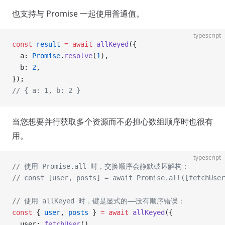
也支持与 Promise 一起使用普通值。
typescript
const
 result
 =
 await
 allKeyed
({
  a: 
Promise
.
resolve
(
1
),
  b: 
2
,
});
// { a: 1, b: 2 }
当您想要并行获取多个资源而不必担心数组顺序时也很有
用。
typescript
// 使用 Promise.all 时，交换顺序会静默破坏解构：
// const [user, posts] = await Promise.all([fetchUser
// 使用 allKeyed 时，键是显式的——没有顺序错误：
const
 { 
user
, 
posts
 } 
=
 await
 allKeyed
({
  user: 
fetchUser
(),