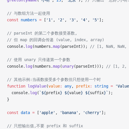
greetOnlyName
(
'小明'
, 
25
, 
'北京'
); 
// 只输出 '您好,小明!
// 与数组方法一起使用
const
 numbers
 =
 [
'1'
, 
'2'
, 
'3'
, 
'4'
, 
'5'
];
// parseInt 的第二个参数接受基数,
// 但 map 的回调会传递 (value, index, array)
console.
log
(numbers.
map
(parseInt)); 
// [1, NaN, NaN
// 使用 unary 只传递第一个参数
console.
log
(numbers.
map
(
unary
(parseInt))); 
// [1, 2
// 其他示例:当函数接受多个参数但只想使用一个时
function
 logValue
(
value
:
 any
, 
prefix
:
 string
 =
 'Value
  console.
log
(
`${
prefix
} ${
value
} ${
suffix
}`
);
}
const
 data
 =
 [
'apple'
, 
'banana'
, 
'cherry'
];
// 只想输出值,不要 prefix 和 suffix