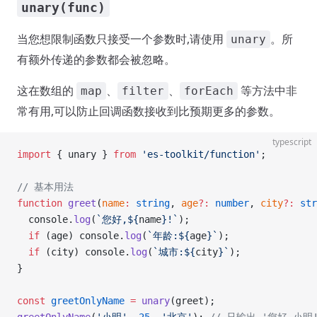
unary(func)
当您想限制函数只接受一个参数时,请使用
。所
unary
有额外传递的参数都会被忽略。
这在数组的
、
、
等方法中非
map
filter
forEach
常有用,可以防止回调函数接收到比预期更多的参数。
typescript
import
 { unary } 
from
 'es-toolkit/function'
;
// 基本用法
function
 greet
(
name
:
 string
, 
age
?:
 number
, 
city
?:
 str
  console.
log
(
`您好,${
name
}!`
);
  if
 (age) console.
log
(
`年龄:${
age
}`
);
  if
 (city) console.
log
(
`城市:${
city
}`
);
}
const
 greetOnlyName
 =
 unary
(greet);