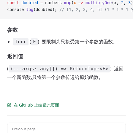
const
 doubled
 =
 numbers.
map
(
x
 =>
 multiplyOne
(x, 
2
, 
3
)
console.
log
(doubled); 
// [1, 2, 3, 4, 5] (1 * 1 * 1
参数
(
): 要限制为只接受第一个参数的函数。
func
F
返回值
(
): 返回
(...args: any[]) => ReturnType<F>
一个新函数,只将第一个参数传递给原始函数。
在 GitHub 上编辑此页面
Pager
Previous page