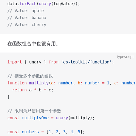
data.
forEach
(
unary
(logValue));
// Value: apple
// Value: banana
// Value: cherry
在函数组合中也很有用。
typescript
import
 { unary } 
from
 'es-toolkit/function'
;
// 接受多个参数的函数
function
 multiply
(
a
:
 number
, 
b
:
 number
 =
 1
, 
c
:
 number
  return
 a 
*
 b 
*
 c;
}
// 限制为只使用第一个参数
const
 multiplyOne
 =
 unary
(multiply);
const
 numbers
 =
 [
1
, 
2
, 
3
, 
4
, 
5
];