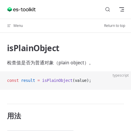
Skip to content
Menu
Return to top
isPlainObject
检查值是否为普通对象（plain object）。
typescript
const
 result
 =
 isPlainObject
(value);
用法