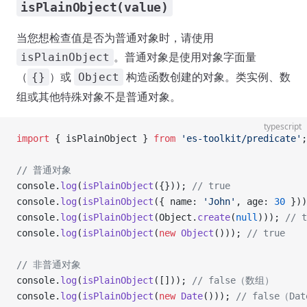
isPlainObject(value)
当您想检查值是否为普通对象时，请使用
。普通对象是使用对象字面量
isPlainObject
（
）或
构造函数创建的对象。类实例、数
{}
Object
组或其他特殊对象不是普通对象。
typescript
import
 { isPlainObject } 
from
 'es-toolkit/predicate'
;
// 普通对象
console.
log
(
isPlainObject
({})); 
// true
console.
log
(
isPlainObject
({ name: 
'John'
, age: 
30
 }))
console.
log
(
isPlainObject
(Object.
create
(
null
))); 
// t
console.
log
(
isPlainObject
(
new
 Object
())); 
// true
// 非普通对象
console.
log
(
isPlainObject
([])); 
// false（数组）
console.
log
(
isPlainObject
(
new
 Date
())); 
// false（Da