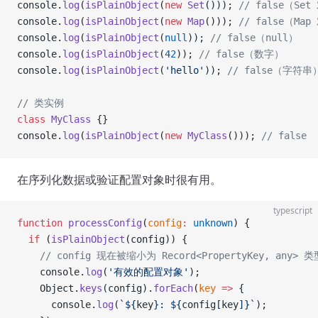
console.
log
(
isPlainObject
(
new
 Set
())); 
// false（Se
console.
log
(
isPlainObject
(
new
 Map
())); 
// false（Ma
console.
log
(
isPlainObject
(
null
)); 
// false（null）
console.
log
(
isPlainObject
(
42
)); 
// false（数字）
console.
log
(
isPlainObject
(
'hello'
)); 
// false（字符串
// 类实例
class
 MyClass
 {}
console.
log
(
isPlainObject
(
new
 MyClass
())); 
// false
在序列化数据或验证配置对象时很有用。
typescript
function
 processConfig
(
config
:
 unknown
) {
  if
 (
isPlainObject
(config)) {
    // config 现在被缩小为 Record<PropertyKey, any> 类
    console.
log
(
'有效的配置对象'
);
    Object.
keys
(config).
forEach
(
key
 =>
 {
      console.
log
(
`${
key
}: ${
config
[
key
]
}`
);