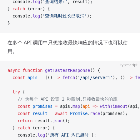
  console.
log
(
'查询结果:'
, result);
} 
catch
 (error) {
  console.
log
(
'查询耗时过长已取消'
);
}
在多个 API 调用中只想接收最快响应的情况下也可以使
用。
typescript
async
 function
 getFastestResponse
() {
  const
 apis
 =
 [() 
=>
 fetch
(
'/api/server1'
), () 
=>
 fe
  try
 {
    // 为每个 API 设置 2 秒限制,只接收最快的响应
    const
 promises
 =
 apis.
map
(
api
 =>
 withTimeout
(api,
    const
 result
 =
 await
 Promise
.
race
(promises);
    return
 result.
json
();
  } 
catch
 (error) {
    console.
log
(
'所有 API 均已超时'
);