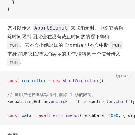
  }
}
您可以传入
来取消超时。中断它会解
AbortSignal
除时间限制,因此会在没有截止时间的情况下等待
。它不会拒绝返回的 Promise,也不会中断
run
run
本身;如果您也想取消实际的工作,请将同一个信号传入
。
run
typescript
const
 controller
 =
 new
 AbortController
();
// 当用户选择继续等待时,解除 1 秒的限制。
keepWaitingButton.
onclick
 =
 () 
=>
 controller.
abort
();
const
 data
 =
 await
 withTimeout
(fetchData, 
1000
, { sig