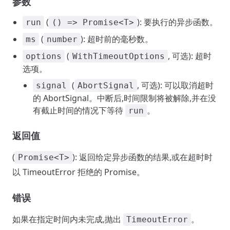
参数
(
): 要执行的异步函数。
run
() => Promise<T>
(
): 超时前的毫秒数。
ms
number
(
, 可选): 超时
options
WithTimeoutOptions
选项。
(
, 可选): 可以取消超时
signal
AbortSignal
的 AbortSignal。中断后,时间限制将被解除,并在没
有截止时间的情况下等待
。
run
返回值
(
): 返回给定异步函数的结果,或在超时时
Promise<T>
以 TimeoutError 拒绝的 Promise。
错误
如果在指定时间内未完成,抛出
。
TimeoutError