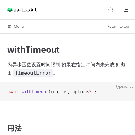
Skip to content
Menu
Return to top
withTimeout
为异步函数设置时间限制,如果在指定时间内未完成,则抛
出
。
TimeoutError
typescript
await
 withTimeout
(run, ms, options
?
);
用法