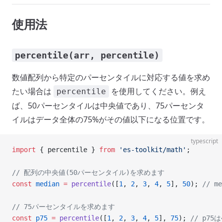
使用法
percentile(arr, percentile)
数値配列から特定のパーセンタイルに対応する値を求め
たい場合は
を使用してください。例え
percentile
ば、50パーセンタイルは中央値であり、75パーセンタ
イルはデータ全体の75%がその値以下になる位置です。
typescript
import
 { percentile } 
from
 'es-toolkit/math'
;
// 配列の中央値(50パーセンタイル)を求めます
const
 median
 =
 percentile
([
1
, 
2
, 
3
, 
4
, 
5
], 
50
); 
// 
// 75パーセンタイルを求めます
const
 p75
 =
 percentile
([
1
, 
2
, 
3
, 
4
, 
5
], 
75
); 
// p7