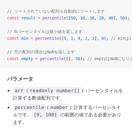
// ソートされていない配列も自動的にソートします
const
 result
 =
 percentile
([
50
, 
10
, 
30
, 
20
, 
40
], 
50
); 
// 0パーセンタイルは最小値を返します
const
 min
 =
 percentile
([
5
, 
1
, 
4
, 
2
, 
3
], 
0
); 
// min
// 空の配列の場合はNaNを返します
const
 empty
 =
 percentile
([], 
50
); 
// emptyはNaNになり
パラメータ
(
): パーセンタイルを
arr
readonly number[]
計算する数値配列です。
(
): 計算するパーセンタイ
percentile
number
ルです。
の範囲の値である必要があり
[0, 100]
ます。