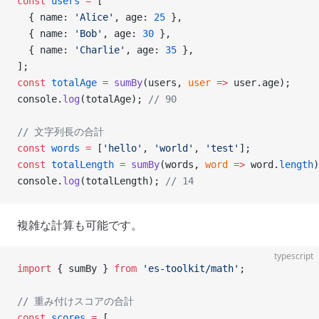
const
 users
 =
 [
  { name: 
'Alice'
, age: 
25
 },
  { name: 
'Bob'
, age: 
30
 },
  { name: 
'Charlie'
, age: 
35
 },
];
const
 totalAge
 =
 sumBy
(users, 
user
 =>
 user.age);
console.
log
(totalAge); 
// 90
// 文字列長の合計
const
 words
 =
 [
'hello'
, 
'world'
, 
'test'
];
const
 totalLength
 =
 sumBy
(words, 
word
 =>
 word.
length
)
console.
log
(totalLength); 
// 14
複雑な計算も可能です。
typescript
import
 { sumBy } 
from
 'es-toolkit/math'
;
// 重み付けスコアの合計
const
 scores
 =
 [