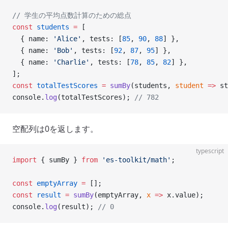
// 学生の平均点数計算のための総点
const
 students
 =
 [
  { name: 
'Alice'
, tests: [
85
, 
90
, 
88
] },
  { name: 
'Bob'
, tests: [
92
, 
87
, 
95
] },
  { name: 
'Charlie'
, tests: [
78
, 
85
, 
82
] },
];
const
 totalTestScores
 =
 sumBy
(students, 
student
 =>
 st
console.
log
(totalTestScores); 
// 782
空配列は0を返します。
typescript
import
 { sumBy } 
from
 'es-toolkit/math'
;
const
 emptyArray
 =
 [];
const
 result
 =
 sumBy
(emptyArray, 
x
 =>
 x.value);
console.
log
(result); 
// 0