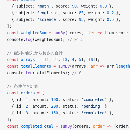
  { subject: 
'math'
, score: 
90
, weight: 
0.3
 },
  { subject: 
'english'
, score: 
85
, weight: 
0.2
 },
  { subject: 
'science'
, score: 
95
, weight: 
0.5
 },
];
const
 weightedSum
 =
 sumBy
(scores, 
item
 =>
 item.score 
console.
log
(weightedSum); 
// 91.5
// 配列の配列から長さの合計
const
 arrays
 =
 [[
1
, 
2
], [
3
, 
4
, 
5
], [
6
]];
const
 totalElements
 =
 sumBy
(arrays, 
arr
 =>
 arr.
length
console.
log
(totalElements); 
// 6
// 条件付き計算
const
 orders
 =
 [
  { id: 
1
, amount: 
100
, status: 
'completed'
 },
  { id: 
2
, amount: 
200
, status: 
'pending'
 },
  { id: 
3
, amount: 
150
, status: 
'completed'
 },
];
const
 completedTotal
 =
 sumBy
(orders, 
order
 =>
 (order.