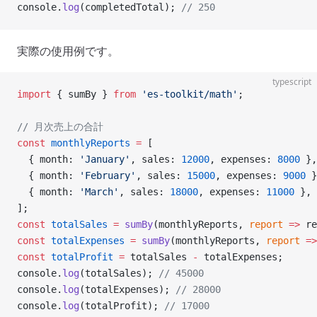
console.
log
(completedTotal); 
// 250
実際の使用例です。
typescript
import
 { sumBy } 
from
 'es-toolkit/math'
;
// 月次売上の合計
const
 monthlyReports
 =
 [
  { month: 
'January'
, sales: 
12000
, expenses: 
8000
 },
  { month: 
'February'
, sales: 
15000
, expenses: 
9000
 }
  { month: 
'March'
, sales: 
18000
, expenses: 
11000
 },
];
const
 totalSales
 =
 sumBy
(monthlyReports, 
report
 =>
 re
const
 totalExpenses
 =
 sumBy
(monthlyReports, 
report
 =>
const
 totalProfit
 =
 totalSales 
-
 totalExpenses;
console.
log
(totalSales); 
// 45000
console.
log
(totalExpenses); 
// 28000
console.
log
(totalProfit); 
// 17000