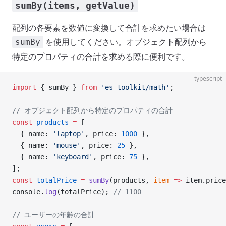
sumBy(items, getValue)
配列の各要素を数値に変換して合計を求めたい場合は
を使用してください。オブジェクト配列から
sumBy
特定のプロパティの合計を求める際に便利です。
typescript
import
 { sumBy } 
from
 'es-toolkit/math'
;
// オブジェクト配列から特定のプロパティの合計
const
 products
 =
 [
  { name: 
'laptop'
, price: 
1000
 },
  { name: 
'mouse'
, price: 
25
 },
  { name: 
'keyboard'
, price: 
75
 },
];
const
 totalPrice
 =
 sumBy
(products, 
item
 =>
 item.price
console.
log
(totalPrice); 
// 1100
// ユーザーの年齢の合計