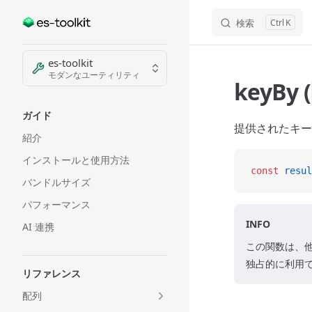
検索
K
Skip to content
Sidebar Navigation
es-toolkit
モダンなユーティリティ
keyBy (
ガイド
提供されたキー
紹介
インストールと使用方法
const
 resul
バンドルサイズ
パフォーマンス
INFO
AI 連携
この関数は、
独占的に利用
リファレンス
配列