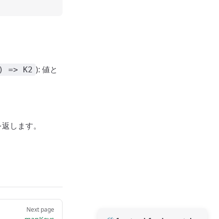
): 値と
) => K2
を返します。
Next page