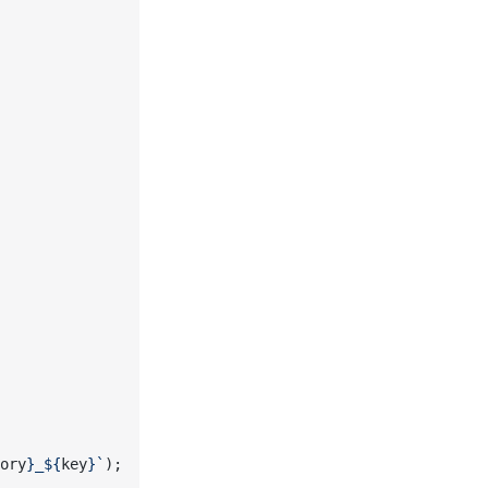
ory
}_${
key
}`
);