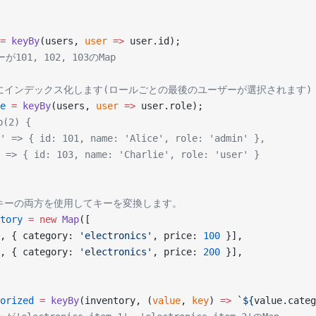
=
 keyBy
(users, 
user
 =>
 user.id);
が101, 102, 103のMap
別にインデックス化します(ロールごとの最後のユーザーが選択されます)
e
 =
 keyBy
(users, 
user
 =>
 user.role);
(2) {
' => { id: 101, name: 'Alice', role: 'admin' },
 => { id: 103, name: 'Charlie', role: 'user' }
のキーの両方を使用してキーを変換します。
tory
 =
 new
 Map
([
, { category: 
'electronics'
, price: 
100
 }],
, { category: 
'electronics'
, price: 
200
 }],
orized
 =
 keyBy
(inventory, (
value
, 
key
) 
=>
 `${
value
.
categ