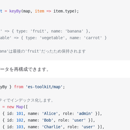
t
 =
 keyBy
(map, 
item
 =>
 item.type);
' => { type: 'fruit', name: 'banana' },
able' => { type: 'vegetable', name: 'carrot' }
anana'は最後の'fruit'だったため保持されます
ータを再構成できます。
yBy } 
from
 'es-toolkit/map'
;
ロパティでインデックス化します。
 =
 new
 Map
([
 { id: 
101
, name: 
'Alice'
, role: 
'admin'
 }],
 { id: 
102
, name: 
'Bob'
, role: 
'user'
 }],
 { id: 
103
, name: 
'Charlie'
, role: 
'user'
 }],