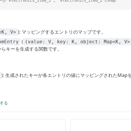
'electronics_item_1', 'electronics_item_2'のMap
): マッピングするエントリのマップです。
<K, V>
(
omEntry
(value: V, key: K, object: Map<K, V>
からキーを生成する関数です。
): 生成されたキーが各エントリの値にマッピングされたMap
集する