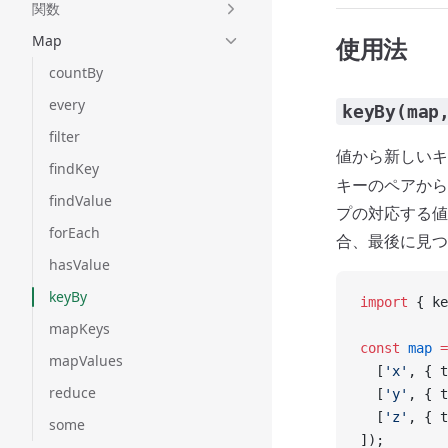
関数
Map
使用法
countBy
every
keyBy(map
filter
値から新しいキ
findKey
キーのペアから
findValue
プの対応する値
forEach
合、最後に見つ
hasValue
keyBy
import
 { ke
mapKeys
const
 map
 =
mapValues
  [
'x'
, { t
reduce
  [
'y'
, { t
  [
'z'
, { t
some
]);