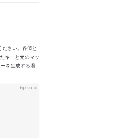
ください。各値と
たキーと元のマッ
キーを生成する場
typescript