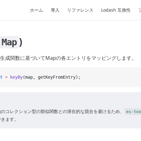
Main Navigation
ホーム
導入
リファレンス
Lodash 互換性
)
Map
生成関数に基づいてMapの各エントリをマッピングします。
t
 =
 keyBy
(map, getKeyFromEntry);
他のコレクション型の類似関数との潜在的な競合を避けるため、
es-to
できます。