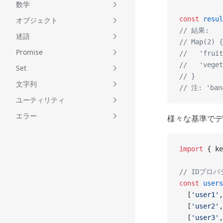
数学
const
 resul
オブジェクト
// 結果:
述語
// Map(2) {
Promise
//   'fruit
//   'veget
Set
// }
文字列
// 注: 'b
ユーティリティ
エラー
様々な基準でデ
import
 { ke
// IDプ
const
 users
  [
'user1'
,
  [
'user2'
,
  [
'user3'
,