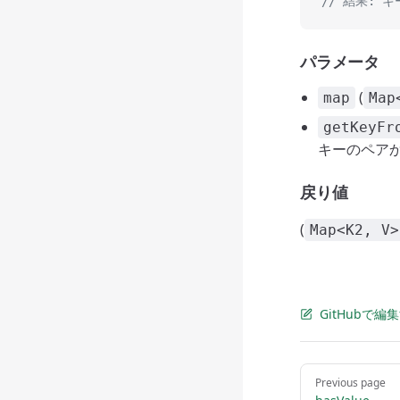
// 結果: キーが
パラメータ
(
map
Map
getKeyFr
キーのペア
戻り値
(
Map<K2, V>
GitHubで編
Pager
Previous page