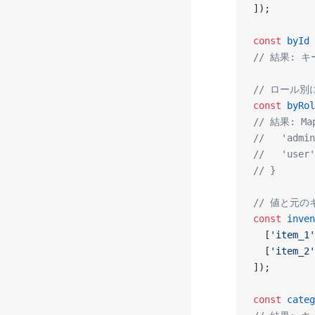
]);
const
 byId
 
// 結果: キー
// ロール
const
 byRol
// 結果: Map
//   'admin
//   'user'
// }
// 値と元
const
 inven
  [
'item_1'
  [
'item_2'
]);
const
 categ