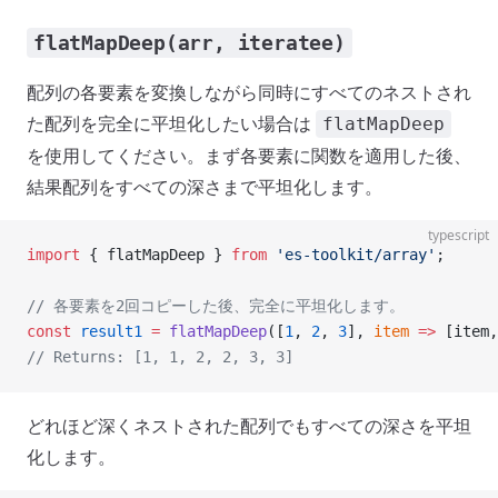
flatMapDeep(arr, iteratee)
配列の各要素を変換しながら同時にすべてのネストされ
た配列を完全に平坦化したい場合は
flatMapDeep
を使用してください。まず各要素に関数を適用した後、
結果配列をすべての深さまで平坦化します。
typescript
import
 { flatMapDeep } 
from
 'es-toolkit/array'
;
// 各要素を2回コピーした後、完全に平坦化します。
const
 result1
 =
 flatMapDeep
([
1
, 
2
, 
3
], 
item
 =>
 [item,
// Returns: [1, 1, 2, 2, 3, 3]
どれほど深くネストされた配列でもすべての深さを平坦
化します。