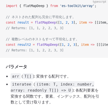
typescript
import
 { flatMapDeep } 
from
 'es-toolkit/array'
;
// ネストされた配列も完全に平坦化します。
const
 result
 =
 flatMapDeep
([
1
, 
2
, 
3
], 
item
 =>
 [[item,
// Returns: [1, 1, 2, 2, 3, 3]
// 複数レベルのネストもすべて平坦化します。
const
 result2
 =
 flatMapDeep
([
1
, 
2
, 
3
], 
item
 =>
 [[[ite
// Returns: [1, 1, 2, 2, 3, 3]
パラメータ
(
): 変換する配列です。
arr
T[]
(
iteratee
(item: T, index: number,
): 各配列要素を
array: readonly T[]) => U
変換する関数です。要素、インデックス、配列を引
数として受け取ります。