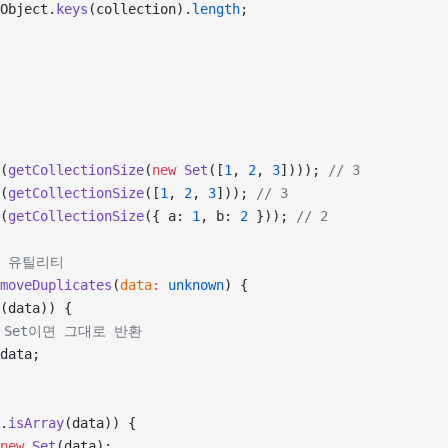
Object.
keys
(collection).
length
;
(
getCollectionSize
(
new
 Set
([
1
, 
2
, 
3
]))); 
// 3
(
getCollectionSize
([
1
, 
2
, 
3
])); 
// 3
(
getCollectionSize
({ a: 
1
, b: 
2
 })); 
// 2
거 유틸리티
moveDuplicates
(
data
:
 unknown
) {
(data)) {
미 Set이면 그대로 반환
data;
.
isArray
(data)) {
new
 Set
(data);