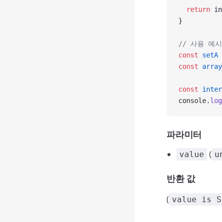
  return
 in
}
// 사용 예시
const
 setA
 
const
 array
const
 inter
console.
log
파라미터
(
value
u
반환 값
(
value is S