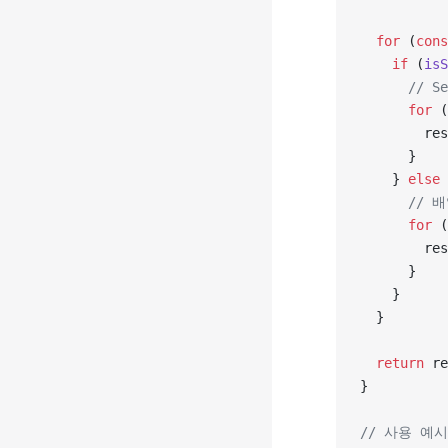
  for
 (
cons
    if
 (
isS
      //
      for
 (
        res
      }
    } 
else
 
      //
      for
 (
        res
      }
    }
  }
  return
 re
}
// 사용 예시