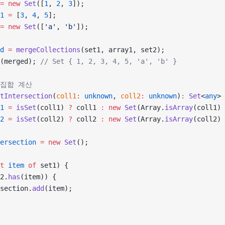
=
 new
 Set
([
1
, 
2
, 
3
]);
1
 =
 [
3
, 
4
, 
5
];
=
 new
 Set
([
'a'
, 
'b'
]);
d
 =
 mergeCollections
(set1, array1, set2);
(merged); 
// Set { 1, 2, 3, 4, 5, 'a', 'b' }
교집합 계산
tIntersection
(
coll1
:
 unknown
, 
coll2
:
 unknown
)
:
 Set
<
any
> 
1
 =
 isSet
(coll1) 
?
 coll1 
:
 new
 Set
(Array.
isArray
(coll1) 
2
 =
 isSet
(coll2) 
?
 coll2 
:
 new
 Set
(Array.
isArray
(coll2) 
ersection
 =
 new
 Set
();
t
 item
 of
 set1) {
2.
has
(item)) {
section.
add
(item);