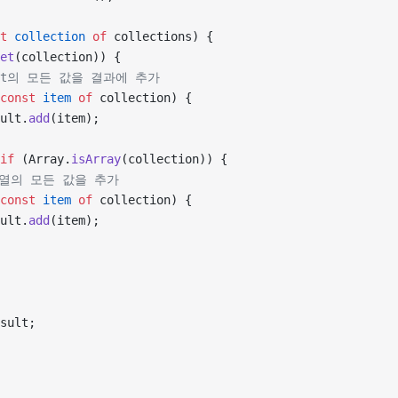
t
 collection
 of
 collections) {
et
(collection)) {
 Set의 모든 값을 결과에 추가
const
 item
 of
 collection) {
ult.
add
(item);
if
 (Array.
isArray
(collection)) {
 배열의 모든 값을 추가
const
 item
 of
 collection) {
ult.
add
(item);
sult;