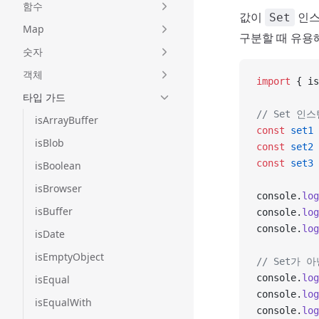
함수
값이
인스
Set
Map
구분할 때 유용
숫자
객체
import
 { is
타입 가드
// Set 인
isArrayBuffer
const
 set1
 
isBlob
const
 set2
 
const
 set3
 
isBoolean
isBrowser
console.
log
isBuffer
console.
log
console.
log
isDate
isEmptyObject
// Set가 
console.
log
isEqual
console.
log
isEqualWith
console.
log