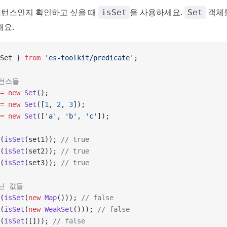
턴스인지 확인하고 싶을 때
을 사용하세요.
객체를
isSet
Set
해요.
Set } 
from
 'es-toolkit/predicate'
;
스턴스들
=
 new
 Set
();
=
 new
 Set
([
1
, 
2
, 
3
]);
=
 new
 Set
([
'a'
, 
'b'
, 
'c'
]);
(
isSet
(set1)); 
// true
(
isSet
(set2)); 
// true
(
isSet
(set3)); 
// true
아닌 값들
(
isSet
(
new
 Map
())); 
// false
(
isSet
(
new
 WeakSet
())); 
// false
(
isSet
([])); 
// false