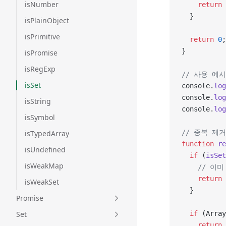
isNumber
    return
 
  }
isPlainObject
isPrimitive
  return
 0
;
}
isPromise
isRegExp
// 사용 예시
isSet
console.
log
console.
log
isString
console.
log
isSymbol
// 중복 제
isTypedArray
function
 re
isUndefined
  if
 (
isSet
isWeakMap
    // 이
    return
 
isWeakSet
  }
Promise
Set
  if
 (Array
    return
 