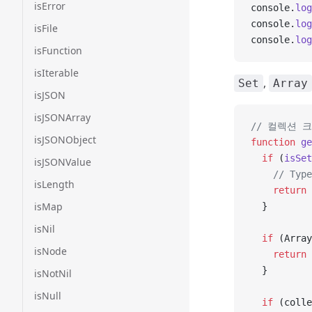
isError
console.
log
console.
log
isFile
console.
log
isFunction
isIterable
,
Set
Array
isJSON
isJSONArray
// 컬렉션 
isJSONObject
function
 ge
  if
 (
isSet
isJSONValue
    // Typ
isLength
    return
 
isMap
  }
isNil
  if
 (Array
isNode
    return
 
  }
isNotNil
isNull
  if
 (colle