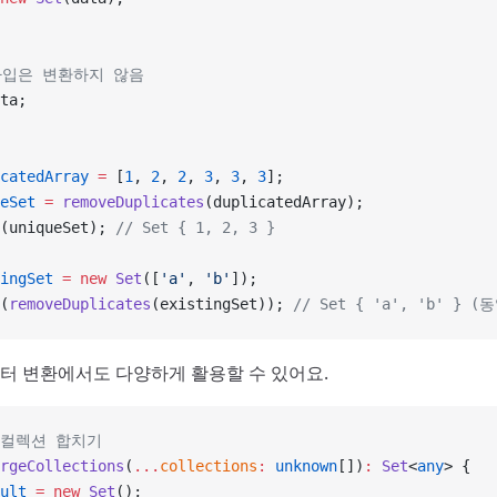
 타입은 변환하지 않음
ta;
catedArray
 =
 [
1
, 
2
, 
2
, 
3
, 
3
, 
3
];
eSet
 =
 removeDuplicates
(duplicatedArray);
(uniqueSet); 
// Set { 1, 2, 3 }
ingSet
 =
 new
 Set
([
'a'
, 
'b'
]);
(
removeDuplicates
(existingSet)); 
// Set { 'a', 'b' } 
이터 변환에서도 다양하게 활용할 수 있어요.
 컬렉션 합치기
rgeCollections
(
...
collections
:
 unknown
[])
:
 Set
<
any
> {
ult
 =
 new
 Set
();