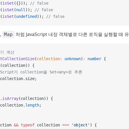
(
isSet
({})); 
// false
(
isSet
(
null
)); 
// false
(
isSet
(
undefined
)); 
// false
,
처럼 JavaScript 내장 객체별로 다른 로직을 실행할 때 
Map
크기 계산
tCollectionSize
(
collection
:
 unknown
)
:
 number
 {
(collection)) {
eScript가 collection을 Set<any>로 추론
collection.size;
.
isArray
(collection)) {
collection.
length
;
ction 
&&
 typeof
 collection 
===
 'object'
) {