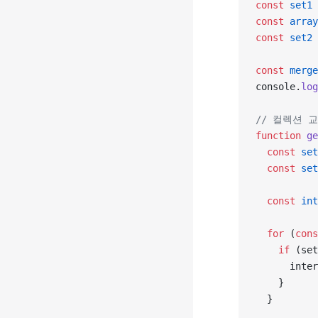
const
 set1
 
const
 array
const
 set2
 
const
 merge
console.
log
// 컬렉션 
function
 ge
  const
 set
  const
 set
  const
 int
  for
 (
cons
    if
 (set
      inter
    }
  }