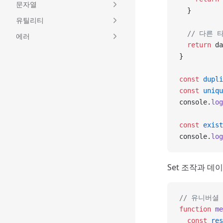
문자열
  }
유틸리티
  // 다른
에러
  return
 da
}
const
 dupli
const
 uniqu
console.
log
const
 exist
console.
log
Set 조작과 데
// 유니버셜
function
 me
  const
 res