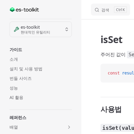
검색
K
Skip to content
Sidebar Navigation
es-toolkit
현대적인 유틸리티
isSet
가이드
주어진 값이
S
소개
설치 및 사용 방법
const
 resul
번들 사이즈
성능
AI 활용
사용법
레퍼런스
배열
isSet(val