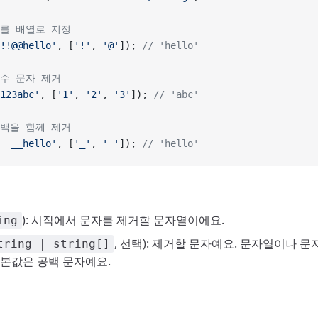
자를 배열로 지정
!!@@hello'
, [
'!'
, 
'@'
]); 
// 'hello'
특수 문자 제거
123abc'
, [
'1'
, 
'2'
, 
'3'
]); 
// 'abc'
공백을 함께 제거
  __hello'
, [
'_'
, 
' '
]); 
// 'hello'
): 시작에서 문자를 제거할 문자열이에요.
ing
, 선택): 제거할 문자예요. 문자열이나 
tring | string[]
기본값은 공백 문자예요.