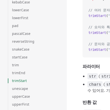
kebabCase
lowerCase
// 여러 문
trimStart
(
'
lowerFirst
pad
// 숫자와 
trimStart
(
'
pascalCase
reverseString
// 문자와 
snakeCase
trimStart
(
'
startCase
trim
파라미터
trimEnd
(
str
str
trimStart
(
chars
s
unescape
수 있어요. 
upperCase
반환 값
upperFirst