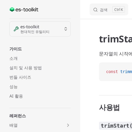
검색
K
Skip to content
Sidebar Navigation
es-toolkit
현대적인 유틸리티
trimSt
가이드
문자열의 시작에
소개
설치 및 사용 방법
const
 trimm
번들 사이즈
성능
AI 활용
사용법
레퍼런스
배열
trimStart