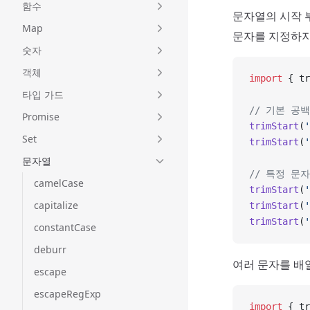
함수
문자열의 시작 
Map
문자를 지정하지
숫자
객체
import
 { tr
타입 가드
// 기본 공
Promise
trimStart
(
'
Set
trimStart
(
'
문자열
// 특정 문
camelCase
trimStart
(
'
capitalize
trimStart
(
'
trimStart
(
'
constantCase
deburr
여러 문자를 배
escape
escapeRegExp
import
 { tr