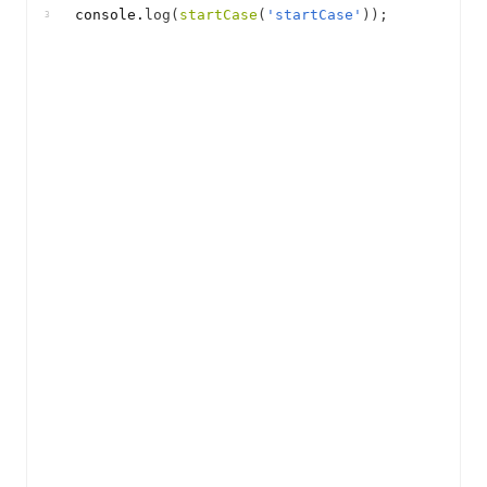
console
.
log
(
startCase
(
'startCase'
)
)
;
3