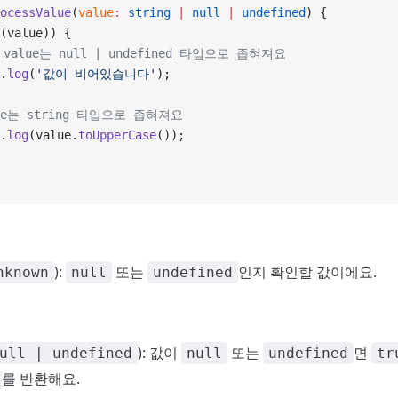
ocessValue
(
value
:
 string
 |
 null
 |
 undefined
) {
(value)) {
 value는 null | undefined 타입으로 좁혀져요
.
log
(
'값이 비어있습니다'
);
alue는 string 타입으로 좁혀져요
.
log
(value.
toUpperCase
());
):
또는
인지 확인할 값이에요.
nknown
null
undefined
): 값이
또는
면
ull | undefined
null
undefined
tr
를 반환해요.