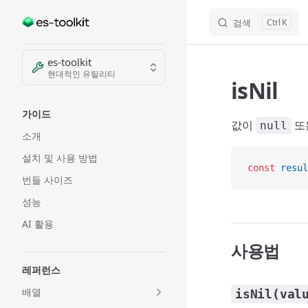
검색
K
Skip to content
Sidebar Navigation
es-toolkit
현대적인 유틸리티
isNil
가이드
값이
또
null
소개
설치 및 사용 방법
const
 resul
번들 사이즈
성능
AI 활용
사용법
레퍼런스
배열
isNil(val