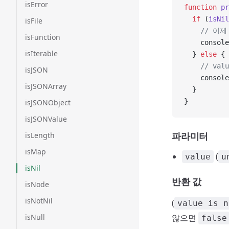
isError
function
 pr
  if
 (
isNil
isFile
    // 이제
isFunction
    console
isIterable
  } 
else
 {
    // v
isJSON
    console
isJSONArray
  }
}
isJSONObject
isJSONValue
파라미터
isLength
isMap
(
value
u
isNil
반환 값
isNode
isNotNil
(
value is n
isNull
않으면
false