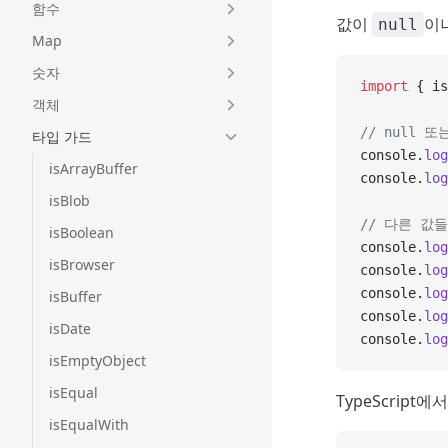
함수
값이
이
null
Map
숫자
import
 { is
객체
// null 또
타입 가드
console.
log
isArrayBuffer
console.
log
isBlob
// 다른 값들
isBoolean
console.
log
isBrowser
console.
log
console.
log
isBuffer
console.
log
isDate
console.
log
isEmptyObject
isEqual
TypeScript
isEqualWith