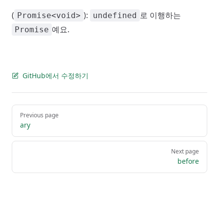
(
):
로 이행하는
Promise<void>
undefined
예요.
Promise
GitHub에서 수정하기
Pager
Previous page
ary
Next page
before