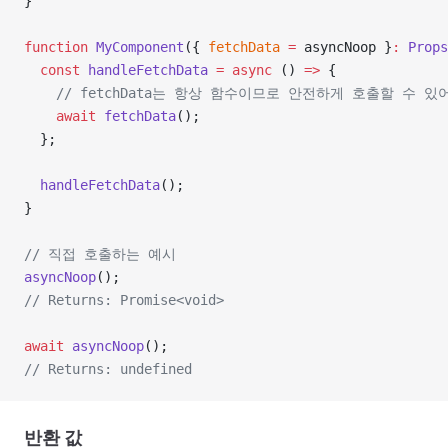
}
function
 MyComponent
({ 
fetchData
 =
 asyncNoop }
:
 Props
  const
 handleFetchData
 =
 async
 () 
=>
 {
    // fetchData는 항상 함수이므로 안전하게 호출할 수 있
    await
 fetchData
();
  };
  handleFetchData
();
}
// 직접 호출하는 예시
asyncNoop
();
// Returns: Promise<void>
await
 asyncNoop
();
// Returns: undefined
반환 값