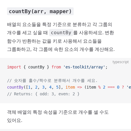
countBy(arr, mapper)
배열의 요소들을 특정 기준으로 분류하고 각 그룹의
개수를 세고 싶을 때
를 사용하세요. 변환
countBy
함수가 반환하는 값을 키로 사용해서 요소들을
그룹화하고, 각 그룹에 속한 요소의 개수를 계산해요.
typescript
import
 { countBy } 
from
 'es-toolkit/array'
;
// 숫자를 홀수/짝수로 분류해서 개수를 세요.
countBy
([
1
, 
2
, 
3
, 
4
, 
5
], 
item
 =>
 (item 
%
 2
 ===
 0
 ?
 'e
// Returns: { odd: 3, even: 2 }
객체 배열의 특정 속성을 기준으로 개수를 셀 수도
있어요.