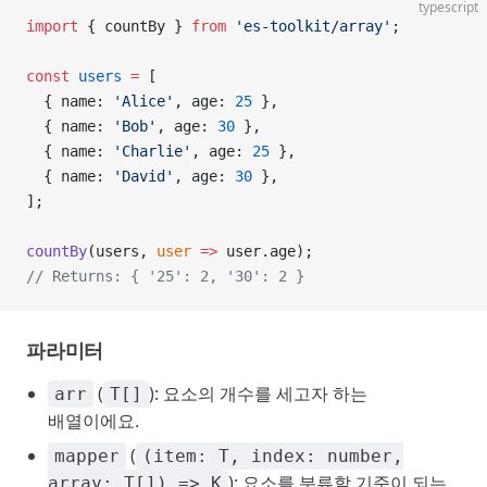
typescript
import
 { countBy } 
from
 'es-toolkit/array'
;
const
 users
 =
 [
  { name: 
'Alice'
, age: 
25
 },
  { name: 
'Bob'
, age: 
30
 },
  { name: 
'Charlie'
, age: 
25
 },
  { name: 
'David'
, age: 
30
 },
];
countBy
(users, 
user
 =>
 user.age);
// Returns: { '25': 2, '30': 2 }
파라미터
(
): 요소의 개수를 세고자 하는
arr
T[]
배열이에요.
(
mapper
(item: T, index: number,
): 요소를 분류할 기준이 되는
array: T[]) => K