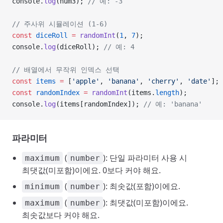
console.
log
(num3); 
// 예: -3
// 주사위 시뮬레이션 (1-6)
const
 diceRoll
 =
 randomInt
(
1
, 
7
);
console.
log
(diceRoll); 
// 예: 4
// 배열에서 무작위 인덱스 선택
const
 items
 =
 [
'apple'
, 
'banana'
, 
'cherry'
, 
'date'
];
const
 randomIndex
 =
 randomInt
(items.
length
);
console.
log
(items[randomIndex]); 
// 예: 'banana'
파라미터
(
): 단일 파라미터 사용 시
maximum
number
최댓값(미포함)이에요. 0보다 커야 해요.
(
): 최솟값(포함)이에요.
minimum
number
(
): 최댓값(미포함)이에요.
maximum
number
최솟값보다 커야 해요.