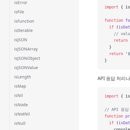
isError
import
 { is
isFile
function
 fo
isFunction
  if
 (
isDat
isIterable
    // v
isJSON
    return
 
  }
isJSONArray
  return
 '
isJSONObject
}
isJSONValue
isLength
API 응답 처리
isMap
isNil
import
 { is
isNode
// API 응
isNotNil
function
 pr
isNull
  if
 (
isDat
    console