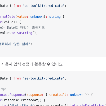
Date } 
from
 'es-toolkit/predicate'
;
rmatDate
(
value
:
 unknown
)
:
 string
 {
e
(value)) {
alue는 Date로 타입이 좁혀져요
value.
toISOString
();
유효하지 않은 날짜'
;
나 사용자 입력 검증에 활용할 수 있어요.
Date } 
from
 'es-toolkit/predicate'
;
답 처리
ocessResponse
(
response
:
 { 
createdAt
:
 unknown
 }) {
e
(response.createdAt)) {
.
log
(
`생성 시간: ${
response
.
createdAt
.
toLocaleDateString
(