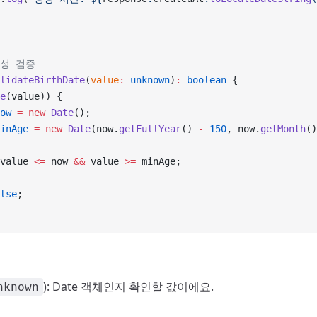
효성 검증
lidateBirthDate
(
value
:
 unknown
)
:
 boolean
 {
e
(value)) {
ow
 =
 new
 Date
();
inAge
 =
 new
 Date
(now.
getFullYear
() 
-
 150
, now.
getMonth
()
value 
<=
 now 
&&
 value 
>=
 minAge;
lse
;
): Date 객체인지 확인할 값이에요.
nknown