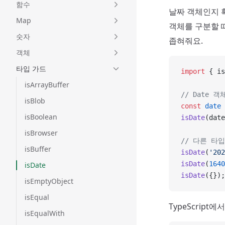
함수
날짜 객체인지 
Map
객체를 구분할 때
숫자
좁혀줘요.
객체
타입 가드
import
 { is
isArrayBuffer
// Date 
isBlob
const
 date
 
isBoolean
isDate
(date
isBrowser
// 다른 타
isBuffer
isDate
(
'202
isDate
(
1640
isDate
isDate
({});
isEmptyObject
isEqual
TypeScript
isEqualWith