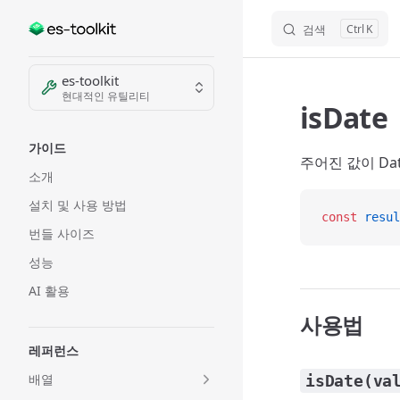
검색
K
Skip to content
Sidebar Navigation
es-toolkit
현대적인 유틸리티
isDate
가이드
주어진 값이 Da
소개
설치 및 사용 방법
const
 resul
번들 사이즈
성능
AI 활용
사용법
레퍼런스
배열
isDate(va