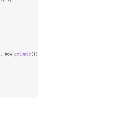
, now.
getDate
());