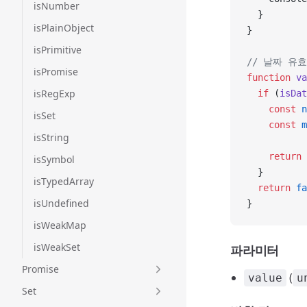
isNumber
  }
isPlainObject
}
isPrimitive
// 날짜 유
isPromise
function
 va
isRegExp
  if
 (
isDat
    const
 n
isSet
    const
 m
isString
    return
 
isSymbol
  }
isTypedArray
  return
 fa
isUndefined
}
isWeakMap
isWeakSet
파라미터
Promise
(
value
u
Set